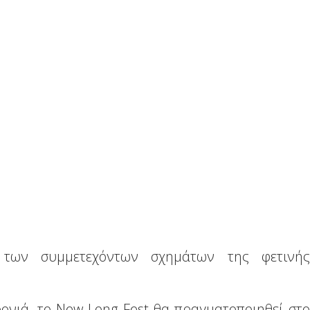
των συμμετεχόντων σχημάτων της φετινής
ονιά, το New Long Fest θα πραγματοποιηθεί στο