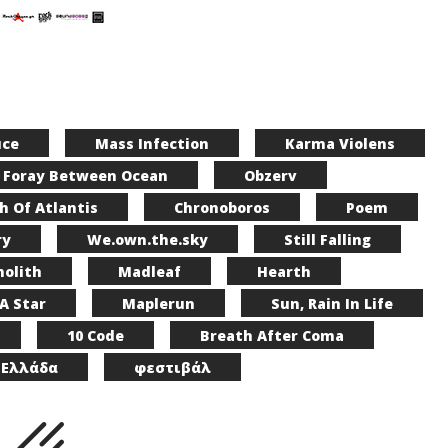
uce
Mass Infection
Karma Violens
Foray Between Ocean
Obzerv
h Of Atlantis
Chronoboros
Poem
ry
We.own.the.sky
Still Falling
olith
Madleaf
Hearth
A Star
Maplerun
Sun, Rain In Life
10 Code
Breath After Coma
 Ελλάδα
φεστιβάλ