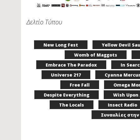
Δελτίο Τύπου
New Long Fest
Yellow Devil Sa
Womb of Maggots
Embrace The Paradox
In Searc
Universe 217
Cyanna Mercu
Free Fall
Omega Mon
Despite Everything
Wish Upon 
The Locals
Insect Radio
Συναυλίες στην