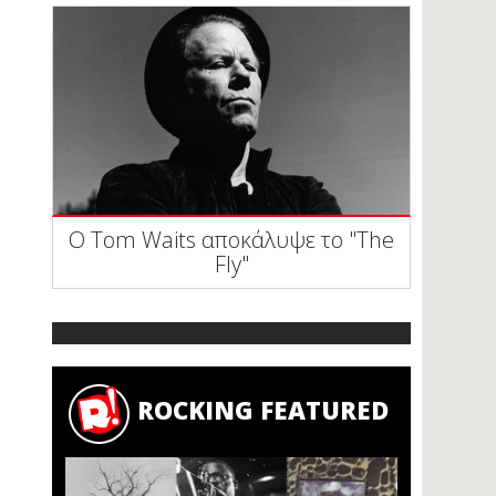
Ο Tom Waits αποκάλυψε το "The
Fly"
ROCKING FEATURED