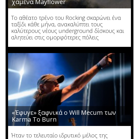
χαμένα Mayflower
Το αθέατο τρένο του Rocking σκαρώνει ένα
ταξίδι κάθε μήνα, ανακαλύπτει τους
καλύτερους νέους underground δίσκους και
αλητεύει στις ομορφότερες πόλεις
«Έφυγε» ξαφνικά ο Will Mecum των
Karma To Burn
Ήταν το τελευταίο ιδρυτικό μέλος της