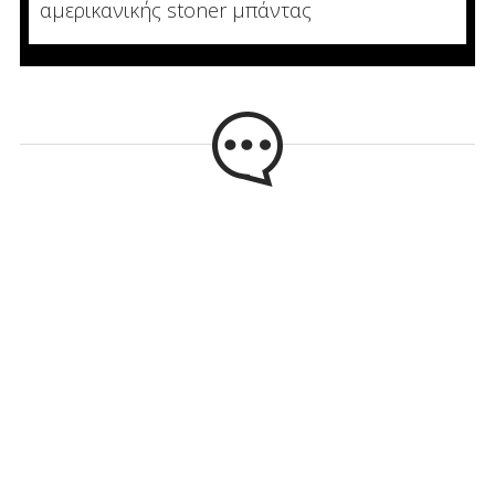
αμερικανικής stoner μπάντας