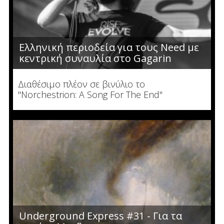
Ελληνική περιοδεία για τους Need με
κεντρική συναυλία στο Gagarin
Διαθέσιμο πλέον σε βινύλιο το
"Norchestrion: A Song For The End"
Underground Express #31 - Για τα