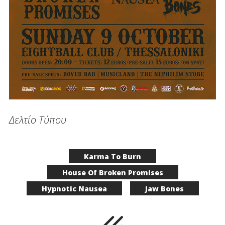
Δελτίο Τύπου
Karma To Burn
House Of Broken Promises
Hypnotic Nausea
Jaw Bones