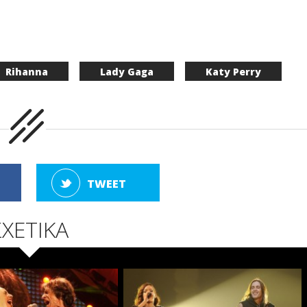
Rihanna
Lady Gaga
Katy Perry
TWEET
ΣΧΕΤΙΚΑ