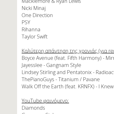
Macklemore & Ryan Lewis
Nicki Minaj
One Direction
PSY
Rihanna
Taylor Swift
Καλύτερη απάντηση της χρονιάς (για rem
Boyce Avenue (feat. Fifth Harmony) - Mir
Jayesslee - Gangnam Style
Lindsey Stirling and Pentatonix - Radioac
ThePianoGuys - Titanium / Pavane
Walk Off the Earth (feat. KRNFX) - I Kn
YouTube φαινόμενο:
Diamonds