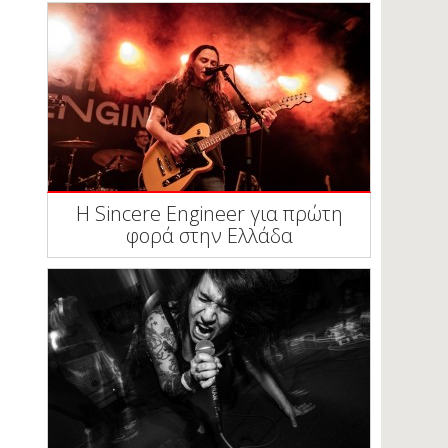
Η Sincere Engineer για πρώτη
φορά στην Ελλάδα