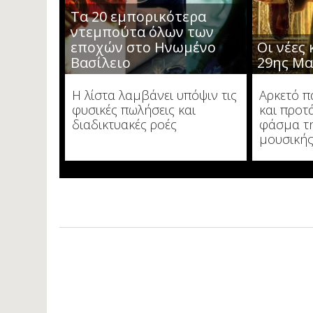
Τα 20 εμπορικότερα
ντεμπούτα όλων των
εποχών στο Ηνωμένο
Οι νέες
Βασίλειο
29ης Μα
Η λίστα λαμβάνει υπόψιν τις
Αρκετό π
φυσικές πωλήσεις και
και προτ
διαδικτυακές ροές
φάσμα τ
μουσική