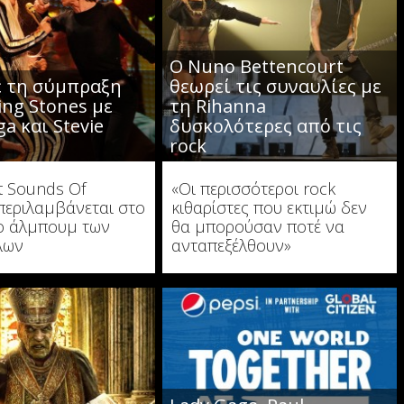
Ο Nuno Bettencourt
 τη σύμπραξη
θεωρεί τις συναυλίες με
ing Stones με
τη Rihanna
a και Stevie
δυσκολότερες από τις
rock
t Sounds Of
«Οι περισσότεροι rock
περιλαμβάνεται στο
κιθαρίστες που εκτιμώ δεν
ο άλμπουμ των
θα μπορούσαν ποτέ να
λων
ανταπεξέλθουν»