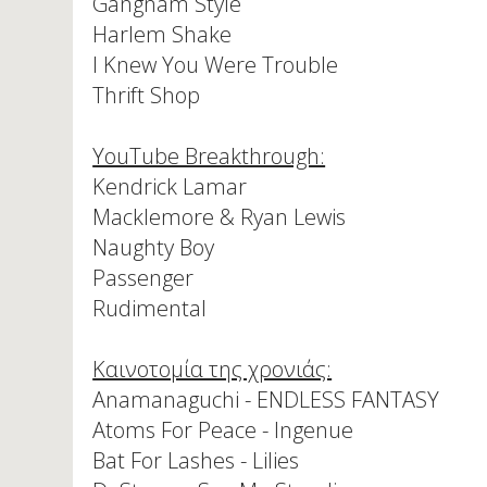
Gangnam Style
Harlem Shake
I Knew You Were Trouble
Thrift Shop
YouTube Breakthrough:
Kendrick Lamar
Macklemore & Ryan Lewis
Naughty Boy
Passenger
Rudimental
Καινοτομία της χρονιάς:
Anamanaguchi - ENDLESS FANTASY
Atoms For Peace - Ingenue
Bat For Lashes - Lilies