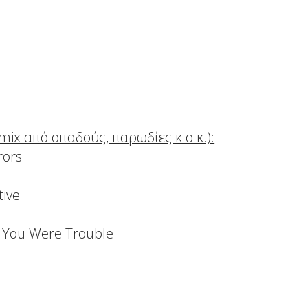
ix από οπαδούς, παρωδίες κ.ο.κ.):
rors
tive
ew You Were Trouble