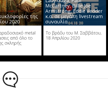
Lady Gaga, Paul
McCartney, Billie Joe
Armstrong, Eddie Vedder
 κυκλοφορίες της
κ.α. σε μεγάλη livestream
ΐου 2020
συναυλία
αραδοσιακό metal
Το βράδυ του Μ. Σαββάτου,
άσεις από όλο το
18 Απριλίου 2020
ης σκληρής
ς