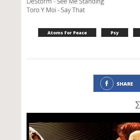
DeStorm - See Me Standing
Toro Y Moi - Say That
Atoms For Peace
Psy
SHARE