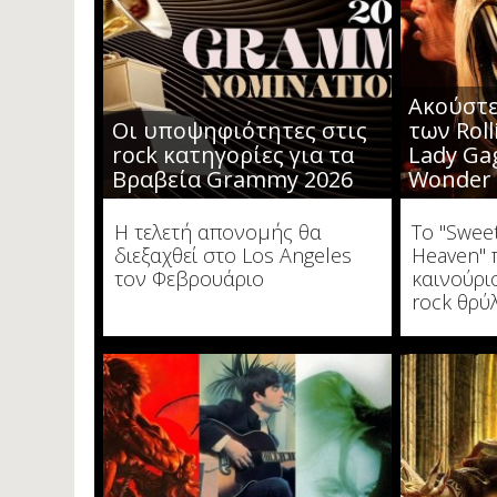
Ακούστε
Οι υποψηφιότητες στις
των Roll
rock κατηγορίες για τα
Lady Gag
Βραβεία Grammy 2026
Wonder
Η τελετή απονομής θα
Το "Swee
διεξαχθεί στο Los Angeles
Heaven" 
τον Φεβρουάριο
καινούρι
rock θρύ