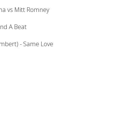
ama vs Mitt Romney
 And A Beat
ambert) - Same Love