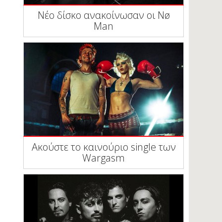
Νέο δίσκο ανακοίνωσαν οι Nø
Man
Ακούστε το καινούριο single των
Wargasm