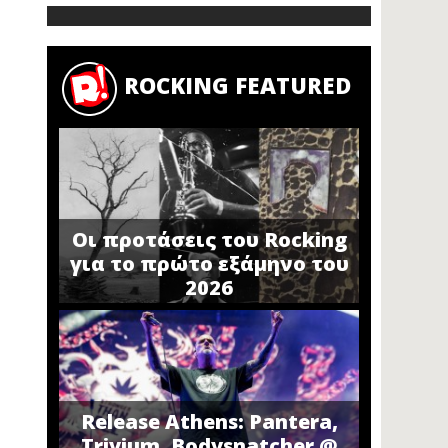
ROCKING FEATURED
Οι προτάσεις του Rocking
για το πρώτο εξάμηνο του
2026
Release Athens: Pantera,
Trivium, Bodysnatcher @