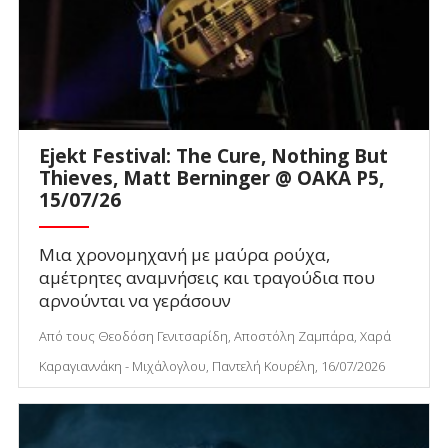
Ejekt Festival: The Cure, Nothing But
Thieves, Matt Berninger @ ΟΑΚΑ P5,
15/07/26
Μια χρονομηχανή με μαύρα ρούχα,
αμέτρητες αναμνήσεις και τραγούδια που
αρνούνται να γεράσουν
Από τους Θεοδόση Γενιτσαρίδη, Αποστόλη Ζαμπάρα, Χαρά
Καραγιαννάκη - Μιχάλογλου, Παντελή Κουρέλη, 16/07/2026