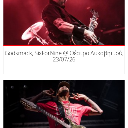
Godsmack, SixForNine @ Θέατρο Λυκαβηττού,
23/07/26