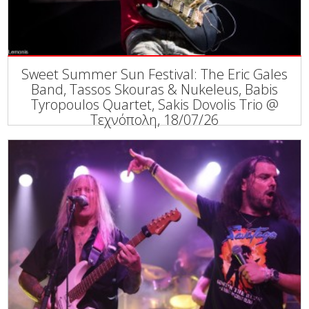
Sweet Summer Sun Festival: The Eric Gales
Band, Tassos Skouras & Nukeleus, Babis
Tyropoulos Quartet, Sakis Dovolis Trio @
Τεχνόπολη, 18/07/26