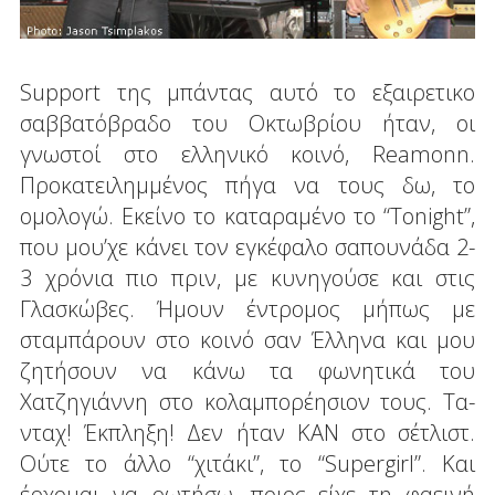
Support της μπάντας αυτό το εξαιρετικο
σαββατόβραδο του Οκτωβρίου ήταν, οι
γνωστοί στο ελληνικό κοινό, Reamonn.
Προκατειλημμένος πήγα να τους δω, το
ομολογώ. Εκείνο το καταραμένο το “Tonight”,
που μου’χε κάνει τον εγκέφαλο σαπουνάδα 2-
3 χρόνια πιο πριν, με κυνηγούσε και στις
Γλασκώβες. Ήμουν έντρομος μήπως με
σταμπάρουν στο κοινό σαν Έλληνα και μου
ζητήσουν να κάνω τα φωνητικά του
Χατζηγιάννη στο κολαμπορέησιον τους. Τα-
νταχ! Έκπληξη! Δεν ήταν ΚΑΝ στο σέτλιστ.
Ούτε το άλλο “χιτάκι”, το “Supergirl”. Kαι
έρχομαι να ρωτήσω, ποιος είχε τη φαεινή