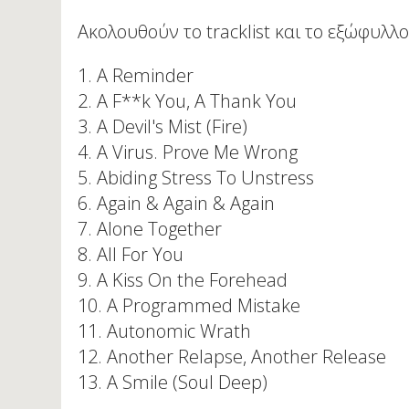
Ακολουθούν το tracklist και το εξώφυλλο
1. A Reminder
2. A F**k You, A Thank You
3. A Devil's Mist (Fire)
4. A Virus. Prove Me Wrong
5. Abiding Stress To Unstress
6. Again & Again & Again
7. Alone Together
8. All For You
9. A Kiss On the Forehead
10. A Programmed Mistake
11. Autonomic Wrath
12. Another Relapse, Another Release
13. A Smile (Soul Deep)