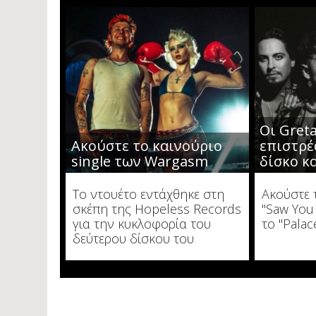
Οι Greta
Ακούστε το καινούριο
επιστρέ
single των Wargasm
δίσκο κα
To ντουέτο εντάχθηκε στη
Ακούστε 
σκέπη της Hopeless Records
"Saw You
για την κυκλοφορία του
το "Palac
δεύτερου δίσκου του