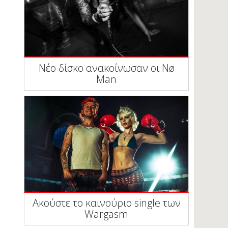
Νέο δίσκο ανακοίνωσαν οι Nø
Man
Ακούστε το καινούριο single των
Wargasm