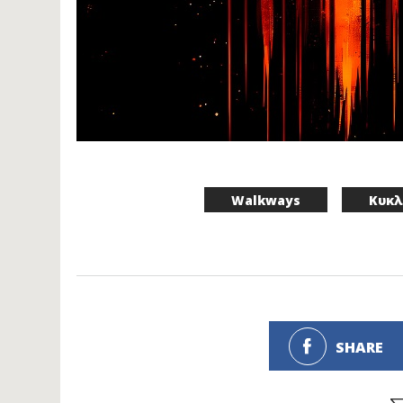
Walkways
Κυκλ
SHARE