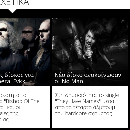
ΣΧΕΤΙΚΑ
ς δίσκος για
Νέο δίσκο ανακοίνωσαν
eral Fvkk
οι Nø Man
σιότητα το
Στη δημοσιότητα το single
ο "Bishop Of The
"They Have Names" μέσα
d" και οι
από το τέταρτο άλμπουμ
ειες της
του hardcore σχήματος
ρίας