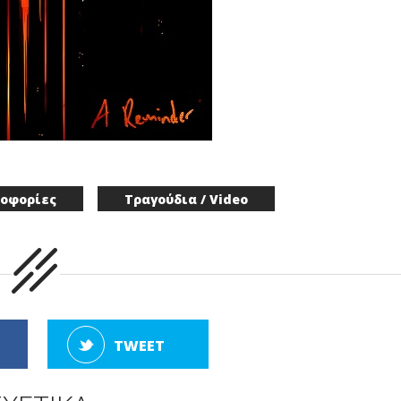
οφορίες
Τραγούδια / Video
TWEET