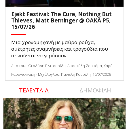
Ejekt Festival: The Cure, Nothing But
Thieves, Matt Berninger @ ΟΑΚΑ P5,
15/07/26
Μια χρονομηχανή με μαύρα ρούχα,
αμέτρητες αναμνήσεις και τραγούδια που
αρνούνται να γεράσουν
Από τους Θεοδόση Γενιτσαρίδη, Αποστόλη Ζαμπάρα, Χαρά
Καραγιαννάκη - Μιχάλογλου, Παντελή Κουρέλη, 16/07/2026
ΤΕΛΕΥΤΑΙΑ
ΔΗΜΟΦΙΛΗ