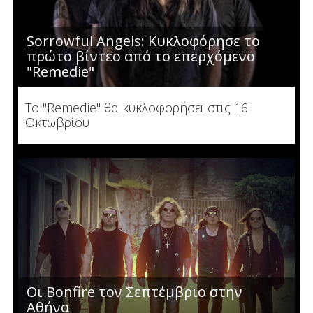
Sorrowful Angels: Κυκλοφόρησε το
πρώτο βίντεο από το επερχόμενο
"Remedie"
Το "Remedie" θα κυκλοφορήσει στις 16
Οκτωβρίου
Οι Bonfire τον Σεπτέμβριο στην
Αθήνα