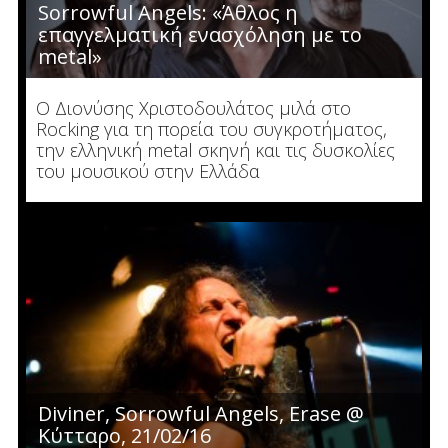
Sorrowful Angels: «Άθλος η
επαγγελματική ενασχόληση με το
metal»
O Διονύσης Χριστοδουλάτος μιλά στο
Rocking για τη πορεία του συγκροτήματος,
την ελληνική metal σκηνή και τις δυσκολίες
του μουσικού στην Ελλάδα
Diviner, Sorrowful Angels, Erase @
Κύτταρο, 21/02/16