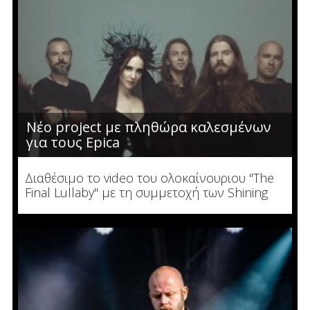
Νέο project με πληθώρα καλεσμένων
για τους Epica
Διαθέσιμο το video του ολοκαίνουριου "The
Final Lullaby" με τη συμμετοχή των Shining