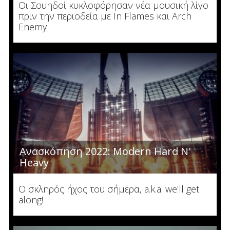
Οι Σουηδοί κυκλοφόρησαν νέα μουσική λίγο
πριν την περιοδεία με In Flames και Arch
Enemy
Ανασκόπηση 2022: Modern Hard N'
Heavy
Ο σκληρός ήχος του σήμερα, a.k.a. we'll get
along!