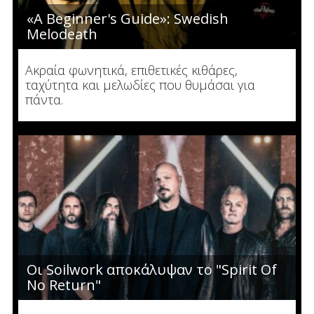
«A Beginner's Guide»: Swedish
Melodeath
Ακραία φωνητικά, επιθετικές κιθάρες,
ταχύτητα και μελωδίες που θυμάσαι για
πάντα.
Οι Soilwork αποκάλυψαν το "Spirit Of
No Return"