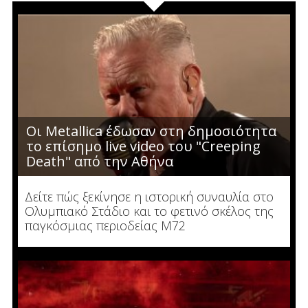
Οι Metallica έδωσαν στη δημοσιότητα
το επίσημο live video του "Creeping
Death" από την Αθήνα
Δείτε πώς ξεκίνησε η ιστορική συναυλία στο
Ολυμπιακό Στάδιο και το φετινό σκέλος της
παγκόσμιας περιοδείας M72