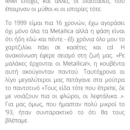
level εποχές και άλλες οι διαστάσεις που
έπαιρναν οι μύθοι κι οι ιστορίες τότε.
Το 1999 είμαι πια 16 χρονών, έχω αγοράσει
όχι μόνο όλα τα Metallica αλλά η φάση είναι
ότι ήδη εδώ και πέντε - έξι χρόνια όλο μου το
χαρτζιλίκι πάει σε κασέτες και cd. Η
ανακοίνωση έφερε σεισμό στη ζωή μας. «Ρε
μαλάκες έρχονται οι Metallica!», η κουβέντα
αυτή ακούγονταν παντού. Ταυτόχρονα οι
λίγο μεγαλύτεροι μας πετάγανε στα μούτρα
το παντοτινό «Τους είδα τότε που έπρεπε, δε
με νοιάζουν πια οι φλώροι, οι λεφτάλικα…».
Για μας όμως, που ήμασταν πολύ μικροί το
‘93, ήταν συνταρακτικό το ότι θα τους
βλέπαμε.