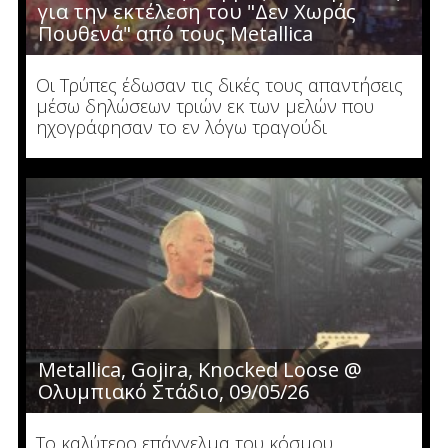
για την εκτέλεση του "Δεν Χωράς
Πουθενά" από τους Metallica
Οι Τρύπες έδωσαν τις δικές τους απαντήσεις
μέσω δηλώσεων τριών εκ των μελών που
ηχογράφησαν το εν λόγω τραγούδι
Metallica, Gojira, Knocked Loose @
Ολυμπιακό Στάδιο, 09/05/26
Το καλύτερο επάγγελμα του κόσμου