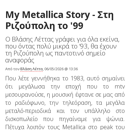
My Metallica Story - Στη
Ριζούπολη το '99
Ο Βλάσης Λέττας γράφει για όλα εκείνα,
που όντας πολύ μικρά το ‘93, θα έχουν
τη Ριζούπολη ως παντοτινό σημείο
αναφοράς
Από τον
Βλάση Λέττα
, 06/05/2026 @ 13:36
Που λέτε γεννήθηκα το 1983, αυτό σημαίνει
ότι μεγάλωσα την εποχή που το mtv
μεσουρανούσε, η μουσική έφτανε σε μας από
το ραδιόφωνο, την τηλεόραση, τα μεγάλα
μεταλό-περιοδικά και τον υπάλληλο στο
δισκοπωλείο που πηγαίναμε για ψώνια.
Πέτυχα λοιπόν τους Metallica στο peak του