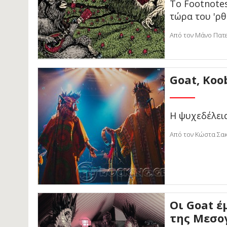
Το Footnotes
τώρα του 'ρ
Από τον Μάνο Πατε
Goat, Koo
Η ψυχεδέλεια
Από τον Κώστα Σακ
Οι Goat 
της Μεσο