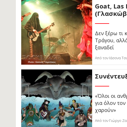
Goat, Las
(Γλασκώβη
Δεν ξέρω τι 
Τράγου, αλλ
ξαναδεί
Από τον Ιάσονα Τσ
Συνέντευ
«Όλοι οι ανθ
για όλον τον
χαρούν»
Από τον Γιώργο Ζα