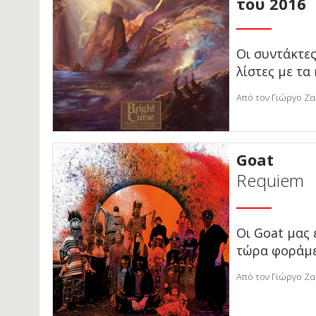
του 2016
Οι συντάκτες
λίστες με τα
Από τον Γιώργο Ζα
Goat
Requiem
Οι Goat μας 
τώρα φοράμε
Από τον Γιώργο Ζα