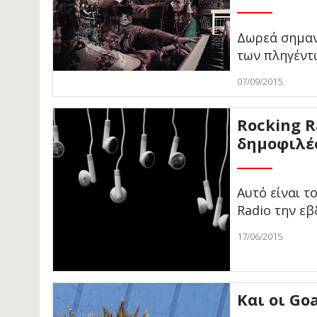
Δωρεά σημαν
των πληγέντ
07/09/2015
Rocking R
δημοφιλέ
Αυτό είναι τ
Radio την ε
17/06/2015
Και οι Go