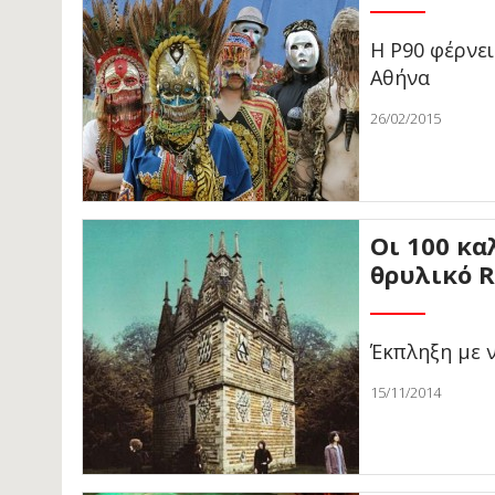
H P90 φέρνει
Αθήνα
26/02/2015
Οι 100 κα
θρυλικό 
Έκπληξη με 
15/11/2014