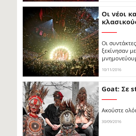
Οι νέοι κ
κλασικού
Οι συντάκτες
ξεκίνησαν με
μνημονεύουμ
10/11/2016
Goat: Σε 
Ακούστε ολό
30/09/2016