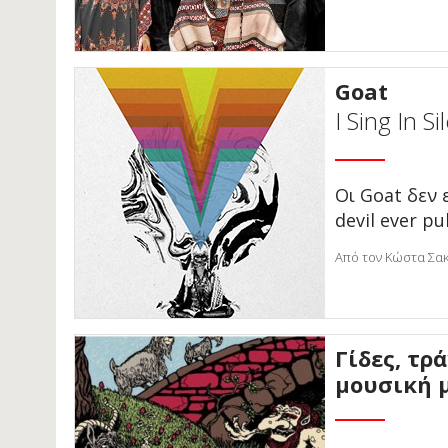
Goat
I Sing In S
Οι Goat δεν 
devil ever pul
Από τον Κώστα Σακ
Γίδες, τρ
μουσική μ