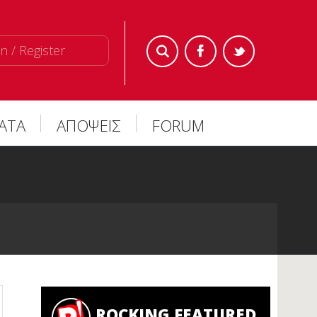
n / Register
ΜΑΤΑ
ΑΠΟΨΕΙΣ
FORUM
ROCKING FEATURED