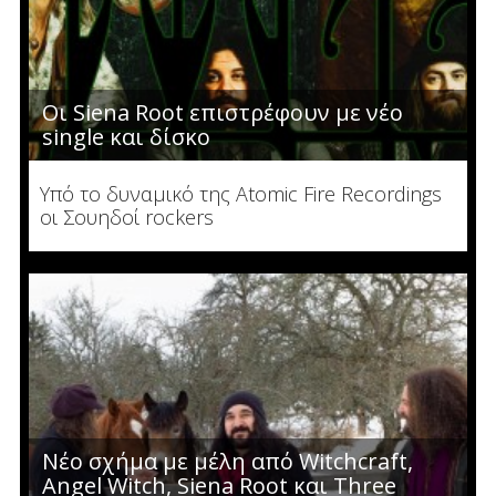
Οι Siena Root επιστρέφουν με νέο
single και δίσκο
Υπό το δυναμικό της Atomic Fire Recordings
οι Σουηδοί rockers
Νέο σχήμα με μέλη από Witchcraft,
Angel Witch, Siena Root και Three