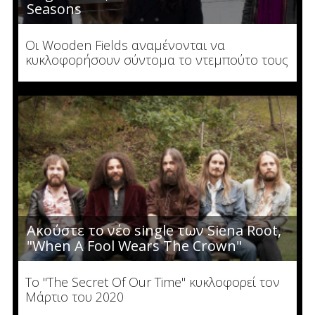
Seasons
Οι Wooden Fields αναμένονται να
κυκλοφορήσουν σύντομα το ντεμπούτο τους
Ακούστε το νέο single των Siena Root,
"When Α Fool Wears Τhe Crown"
To "The Secret Οf Our Time" κυκλοφορεί τον
Μάρτιο του 2020