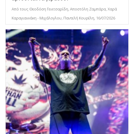
Από τους Θεοδόση Γενιτσαρίδη, Αποστόλη Ζαμπάρα, Χαρά
Καραγιαννάκη - Μιχάλογλου, Παντελή Κουρέλη, 16/07/2026