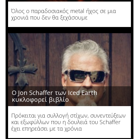
Όλος ο παραδοσιακός metal ήχος σε μια
χρονιά που δεν θα ξεχάσουμε
Ο Jon Schaffer των Iced Earth
κυκλοφορεί βιβλίο
Πρόκειται για συλλογή στίχων, συνεντεύξεων
και εξωφύλλων που η δουλειά του Schaffer
έχει επηρεάσει με τα χρόνια