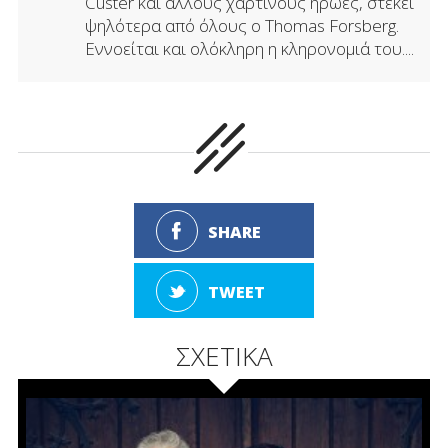
Custer και άλλους χάρτινους ήρωες, στέκει
ψηλότερα από όλους ο Thomas Forsberg.
Εννοείται και ολόκληρη η κληρονομιά του....
SHARE
TWEET
ΣΧΕΤΙΚΑ