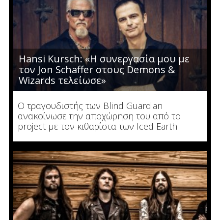
Hansi Kursch: «Η συνεργασία μου με
τον Jon Schaffer στους Demons &
Wizards τελείωσε»
O τραγουδιστής των Blind Guardian
ανακοίνωσε την αποχώρηση του από το
project με τον κιθαρίστα των Iced Earth