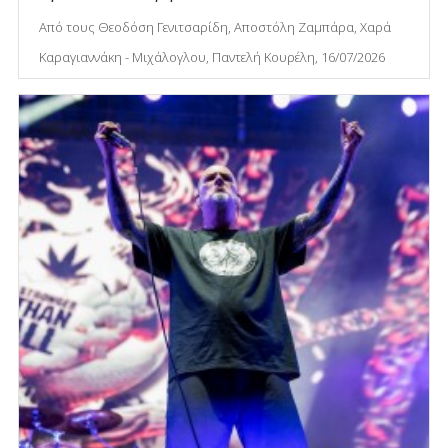
Από τους Θεοδόση Γενιτσαρίδη, Αποστόλη Ζαμπάρα, Χαρά
Καραγιαννάκη - Μιχάλογλου, Παντελή Κουρέλη, 16/07/2026