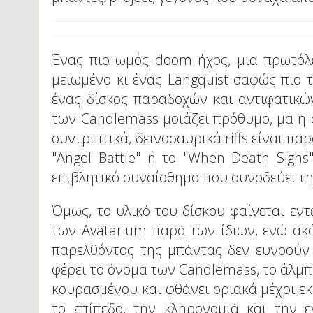
Ένας πιο ωμός doom ήχος, μια πρωτόλει
μειωμένο κι ένας Längquist σαφώς πιο τ
ένας δίσκος παραδοχών και αντιφατικώ
των Candlemass μοιάζει πρόθυμο, μα η σ
συντριπτικά, δεινοσαυρικά riffs είναι πα
"Angel Battle" ή το "When Death Sighs
επιβλητικό συναίσθημα που συνοδεύει τ
Όμως, το υλικό του δίσκου φαίνεται εντ
των Avatarium παρά των ίδιων, ενώ ακό
παρελθόντος της μπάντας δεν ευνοούν 
φέρει το όνομα των Candlemass, το άλμπ
κουρασμένου και φθάνει οριακά μέχρι εκ
το επίπεδο, την κληρονομιά και την 