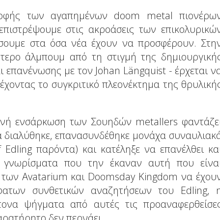
τροφής των αγαπημένων doom metal πιονέρω
επιστρέψουμε στις ακροάσεις των επικολυρικώ
σουμε στα όσα νέα έχουν να προσφέρουν. Στη
εύτερο άλμπουμ από τη στιγμή της δημιουργική
 επανένωσης με τον Johan Längquist - έρχεται ν
έχοντας το συγκριτικό πλεονέκτημα της θρυλική
ινή ενσάρκωση των Σουηδών metallers φαντάζε
τα διαλύθηκε, επανασυνδέθηκε μονάχα συναυλιακ
if Edling παρόντα) και κατέληξε να επανέλθει κα
ρα γνωρίσματα που την έκαναν αυτή που είνα
o των Avatarium και Doomsday Kingdom να έχου
σφατων συνθετικών αναζητήσεων του Edling, 
τονα ψήγματα από αυτές τις προαναφερθείσε
αρατήρητο δεν περνάει.