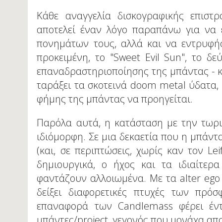
Κάθε αναγγελία δισκογραφικής επισ
αποτελεί έναν λόγο παραπάνω για να 
πονημάτων τους, αλλά και να εντρυφή
προκειμένη, το "Sweet Evil Sun", το δ
επαναδραστηριοποίησης της μπάντας - κι
ταράξει τα σκοτεινά doom metal ύδατα, 
φήμης της μπάντας να προηγείται.
Παρόλα αυτά, η κατάσταση με την τωρ
ιδιόμορφη. Σε μια δεκαετία που η μπάν
(και, σε περιπτώσεις, χωρίς καν τον Le
δημιουργικά, ο ήχος και τα ιδιαίτε
φαντάζουν αλλοιωμένα. Με τα alter eg
δείξει διαφορετικές πτυχές των πρό
επαναφορά των Candlemass φέρει έν
μπάντες/project, γεγονός που μονάχα απ