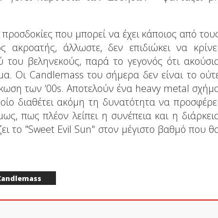
 προσδοκίες που μπορεί να έχει κάποιος από του
ς ακροατής, άλλωστε, δεν επιδιώκει να κρίνε
 του βεληνεκούς, παρά το γεγονός ότι ακούσι
μα. Οι Candlemass του σήμερα δεν είναι το ούτ
κωση των ‘00s. Αποτελούν ένα heavy metal σχήμ
ποίο διαθέτει ακόμη τη δυνατότητα να προσφέρε
όμως, πως πλέον λείπει η συνέπεια και η διάρκει
ζει το "Sweet Evil Sun" στον μέγιστο βαθμό που θ
Candlemass