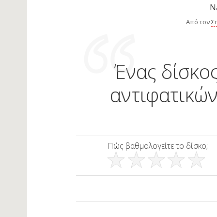
N
Από τον
Σ
Ένας δίσκο
αντιφατικώ
Πώς βαθμολογείτε το δίσκο;