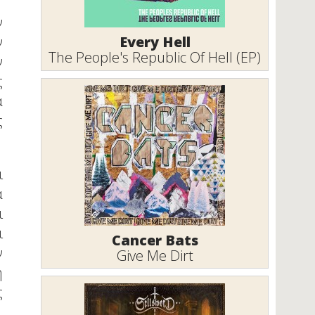
ν
Every Hell
ν
The People's Republic Of Hell (EP)
ν
ς
α
ς
ι
ά
ι
ι
Cancer Bats
ν
Give Me Dirt
η
ς