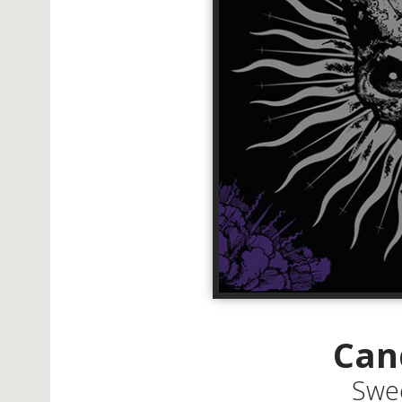
Can
Swee