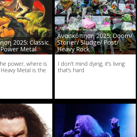
Ανασκόπηση 2025: Doom/
ση 2025: Classic
Stoner/ Sludge/ Post/
/ Power Metal
Heavy Rock
the power, where is
I don't mind dying, it's living
 Heavy Metal is the
that's hard