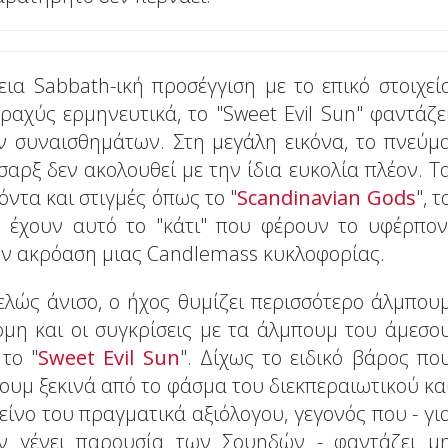
α Sabbath-ική προσέγγιση με το επικό στοιχεί
ραχύς ερμηνευτικά, το "Sweet Evil Sun" φαντάζε
ν συναισθημάτων. Στη μεγάλη εικόνα, το πνεύμ
αρξ δεν ακολουθεί με την ίδια ευκολία πλέον. Τ
ρόντα και στιγμές όπως το "
Scandinavian Gods
", τ
" έχουν αυτό το "κάτι" που φέρουν το υφέρπον
ην ακρόαση μιας Candlemass κυκλοφορίας.
ελώς άνισο, ο ήχος θυμίζει περισσότερο άλμπου
μη και οι συγκρίσεις με τα άλμπουμ του άμεσο
το "
Sweet Evil Sun
". Δίχως το ειδικό βάρος πο
ουμ ξεκινά από το φάσμα του διεκπεραιωτικού κα
είνο του πραγματικά αξιόλογου, γεγονός που - γι
εν γένει παρουσία των Σουηδών - φαντάζει μ