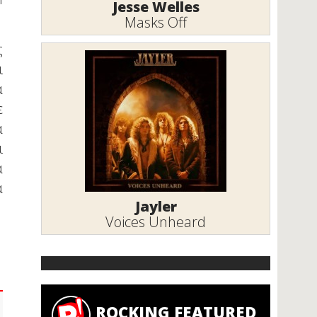
Jesse Welles
Masks Off
ς
ι
α
ε
α
ι
α
α
Jayler
Voices Unheard
ROCKING FEATURED