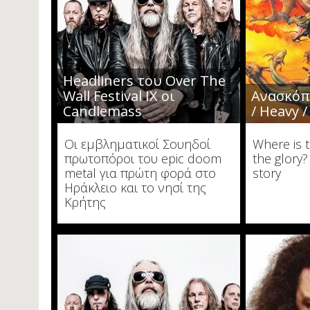
Ηeadliners του Over The
Wall Festival IX οι
Ανασκόπη
Candlemass
/ Heavy 
Οι εμβληματικοί Σουηδοί
Where is 
πρωτοπόροι του epic doom
the glory?
metal για πρώτη φορά στο
story
Ηράκλειο και το νησί της
Κρήτης