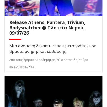
Release Athens: Pantera, Trivium,
Bodysnatcher @ Πλατεία Νερού,
09/07/26
Μια αναμονή δεκαετιών που μετατράπηκε σε
βραδιά μνήμης και κάθαρσης
Από τους Χρήστο Καραδημήτρη, Νίκο Καταπίδη, Σπύρο
Κούκα, 10/07/2026