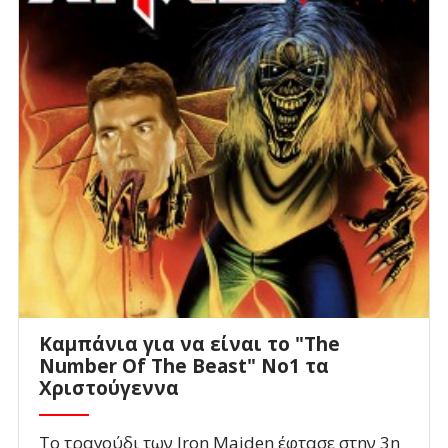
Kαμπάνια για να είναι το "The
Number Of The Beast" Νο1 τα
Χριστούγεννα
Το τραγούδι των Ιron Maiden έφτασε στην 3η