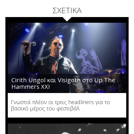
ΣΧΕΤΙΚΑ
Cirith Ungol και Visigoth στο Up The
Hammers XXI
Γνωστοί πλέον οι τρεις headliners για το
βασικό μέρος του φεστιβάλ