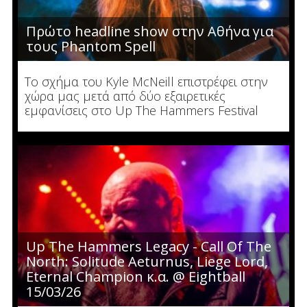
Πρώτο headline show στην Αθήνα για
τους Phantom Spell
Το σχήμα του Kyle McNeill επιστρέφει στην
χώρα μας μετά από δύο εξαιρετικές
εμφανίσεις στο Up The Hammers Festival
Up The Hammers Legacy - Call Of The
North: Solitude Aeturnus, Liege Lord,
Eternal Champion κ.α. @ Eightball
15/03/26