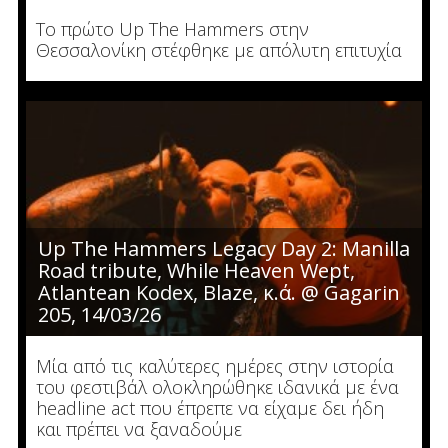
Το πρώτο Up The Hammers στην
Θεσσαλονίκη στέφθηκε με απόλυτη επιτυχία
Up The Hammers Legacy Day 2: Manilla
Road tribute, While Heaven Wept,
Atlantean Kodex, Blaze, κ.ά. @ Gagarin
205, 14/03/26
Μία από τις καλύτερες ημέρες στην ιστορία
του φεστιβάλ ολοκληρώθηκε ιδανικά με ένα
headline act που έπρεπε να είχαμε δει ήδη
και πρέπει να ξαναδούμε