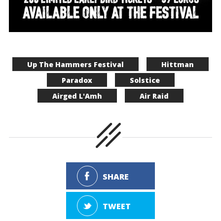
Up The Hammers Festival
Hittman
Paradox
Solstice
Airged L'Amh
Air Raid
SHARE
TWEET