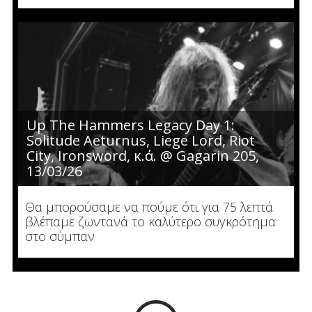
Up The Hammers Legacy Day 1:
Solitude Aeturnus, Liege Lord, Riot
City, Ironsword, κ.ά. @ Gagarin 205,
13/03/26
Θα μπορούσαμε να πούμε ότι για 75 λεπτά
βλέπαμε ζωντανά το καλύτερο συγκρότημα
στο σύμπαν