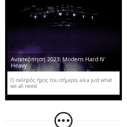
Ανασκόπηση 2023: Modern Hard N'
Heavy
Ο σκληρός ήχος του σήμερα, a.k.a. just what
we all need