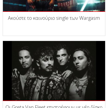
Ακούστε το καινούριο single των Wargasm
Οι Greta Van Fleet επιστρέφουν με νέο δίσκο