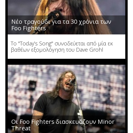
Νέο τραγούδι για τα 30 χρόνια των
Foo Fighters
To "Today’s Song" συνοδεύεται από μία εκ
βαθέων εξομολόγηση του Dave Grohl
Οι Foo Fighters διασκευάζουν Minor
Threat