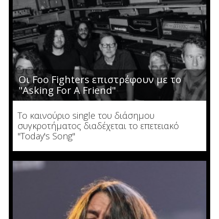
Οι Foo Fighters επιστρέφουν με το
"Asking For A Friend"
Το καινούριο single του διάσημου
συγκροτήματος διαδέχεται το επετειακό
"Today's Song"