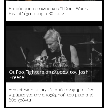
Η απόδοση του κλασικού "I Don't Wanna
Hear it" έχει ιστορία 30 ετών
Οι Foo Fighters απέλυσαν τον Josh
Freese
Ανακοίνωση με αιχμές από τον φημισμένο
ντράμερ για την αποχώρησή του μετά από
δύο χρόνια