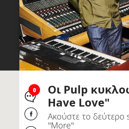
Οι Pulp κυκλο
0
Have Love"
Ακούστε το δεύτερο 
"Μore"