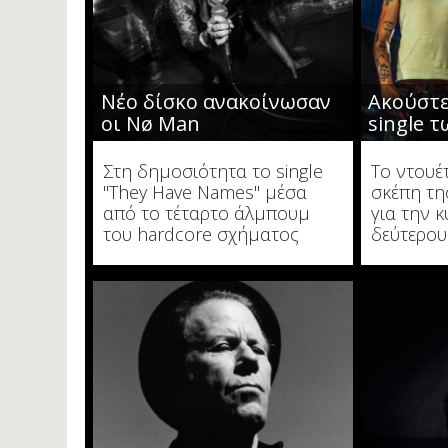
Νέο δίσκο ανακοίνωσαν
Ακούστε
οι Nø Man
single 
Στη δημοσιότητα το single
To ντουέ
"They Have Names" μέσα
σκέπη τη
από το τέταρτο άλμπουμ
για την 
του hardcore σχήματος
δεύτερου