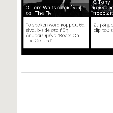
Ο Tony 
Ο Tom Waits αποκάλυψε
κυκλοφ
το "The Fly"
προσωπ
To spoken word κομμάτι θα
Στη δημο
είναι b-side στο ήδη
clip του 
δημοσιευμένο "Boots On
The Ground"