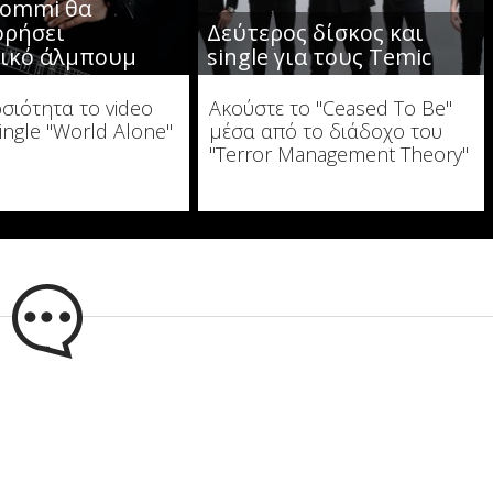
Iommi θα
ορήσει
Δεύτερος δίσκος και
ικό άλμπουμ
single για τους Temic
σιότητα το video
Ακούστε το "Ceased To Be"
single "World Alone"
μέσα από το διάδοχο του
"Terror Management Theory"