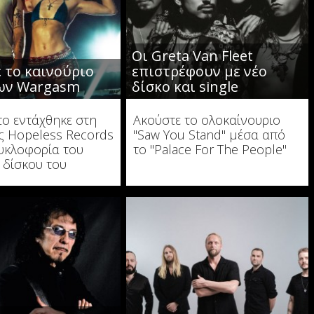
Οι Greta Van Fleet
 το καινούριο
επιστρέφουν με νέο
των Wargasm
δίσκο και single
το εντάχθηκε στη
Ακούστε το ολοκαίνουριο
ς Hopeless Records
"Saw You Stand" μέσα από
κυκλοφορία του
το "Palace For The People"
 δίσκου του