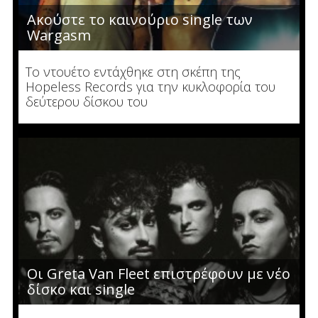
Ακούστε το καινούριο single των
Wargasm
To ντουέτο εντάχθηκε στη σκέπη της
Hopeless Records για την κυκλοφορία του
δεύτερου δίσκου του
Οι Greta Van Fleet επιστρέφουν με νέο
δίσκο και single