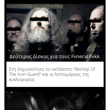
Δεύτερος δίσκος για τους Fvneral Fvkk
Στη δημοσιότητα το οκτάλεπτο "Bishop Of
The Iron Guard" και οι λεπτομέρειες της
κυκλοφορίας