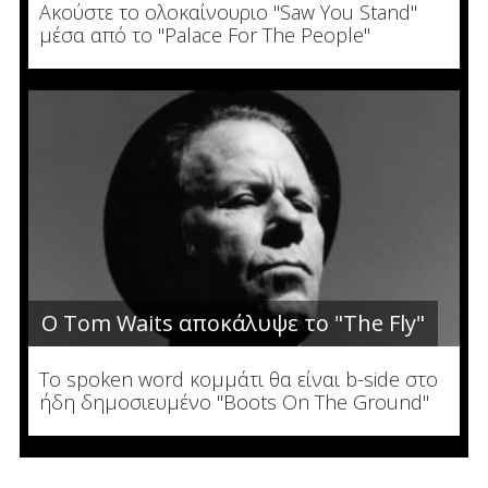
Ακούστε το ολοκαίνουριο "Saw You Stand"
μέσα από το "Palace For The People"
Ο Tom Waits αποκάλυψε το "The Fly"
To spoken word κομμάτι θα είναι b-side στο
ήδη δημοσιευμένο "Boots On The Ground"