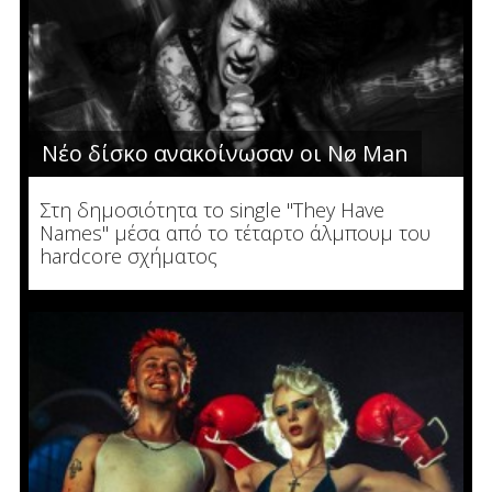
Νέο δίσκο ανακοίνωσαν οι Nø Man
Στη δημοσιότητα το single "They Have
Names" μέσα από το τέταρτο άλμπουμ του
hardcore σχήματος