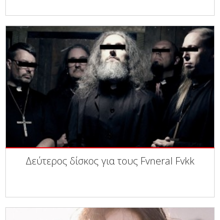
Δεύτερος δίσκος για τους Fvneral Fvkk