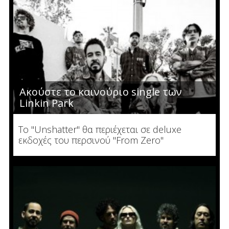
Ακούστε το καινούριο single των
Linkin Park
Το "Unshatter" θα περιέχεται σε deluxe
εκδοχές του περσινού "From Zero"