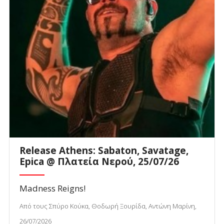
Release Athens: Sabaton, Savatage,
Epica @ Πλατεία Νερού, 25/07/26
Madness Reigns!
Από τους Σπύρο Κούκα, Θοδωρή Ξουρίδα, Αντώνη Μαρίνη,
26/07/2026