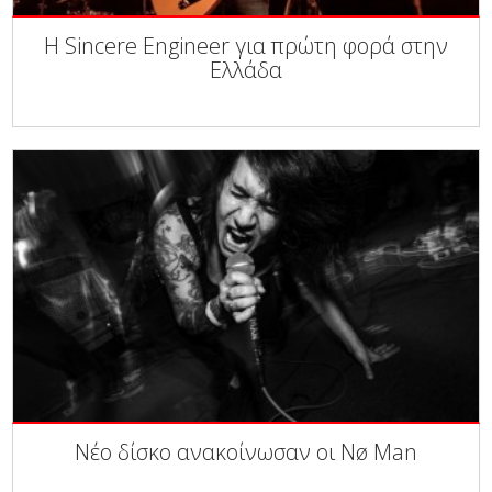
Η Sincere Engineer για πρώτη φορά στην
Ελλάδα
Νέο δίσκο ανακοίνωσαν οι Nø Man