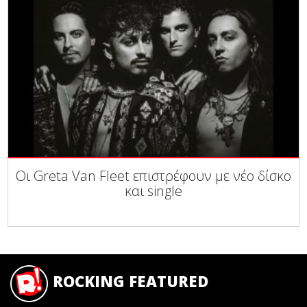
Οι Greta Van Fleet επιστρέφουν με νέο δίσκο
και single
ROCKING FEATURED