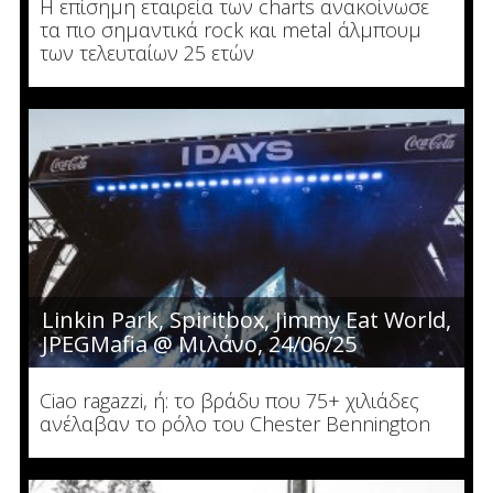
Η επίσημη εταιρεία των charts ανακοίνωσε
τα πιο σημαντικά rock και metal άλμπουμ
των τελευταίων 25 ετών
Linkin Park, Spiritbox, Jimmy Eat World,
JPEGMafia @ Μιλάνο, 24/06/25
Ciao ragazzi, ή: το βράδυ που 75+ χιλιάδες
ανέλαβαν το ρόλο του Chester Bennington