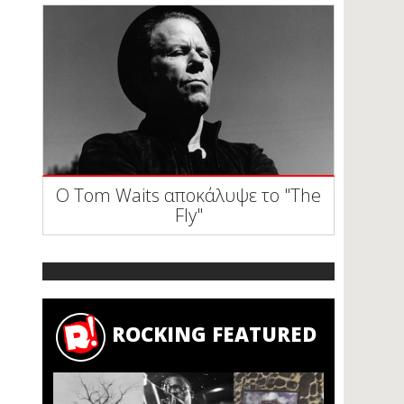
Ο Tom Waits αποκάλυψε το "The
Fly"
ROCKING FEATURED