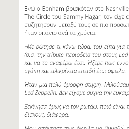
Ενώ ο Bonham βρισκόταν στο Nashville
The Circle του Sammy Hagar, τον είχε ε
συζητήσουν μεταξύ τους σε πιο προσω
ήταν σπάνιο ανά τα χρόνια:
«Με ρώτησε τι κάνω τώρα, του είπα για 
(σ.σ. την tribute περιοδεία του στους Led
και να το αναφέρω έτσι. Ήξερε πως εννο
αγάπη και ειλικρίνεια επειδή έτσι όφειλα.
Ήταν μια πολύ όμορφη στιγμή. Μιλούσαμε
Led Zeppelin. Δεν είχαμε συχνά την ευκαι
Ξεκίνησα όμως να τον ρωτάω, ποιό είναι τ
δίσκους, διάφορα.
Μου απάντησε πως όφειλα να θυμηθώ πω