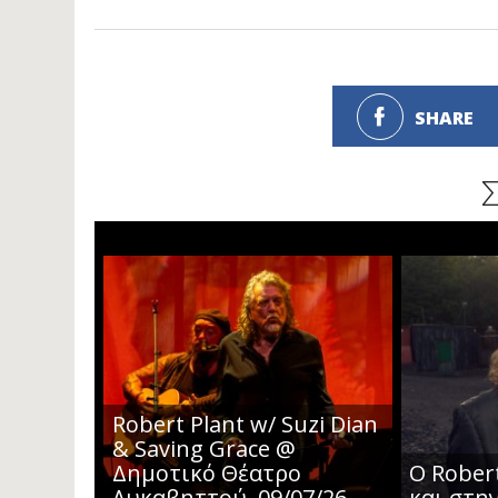
SHARE
Robert Plant w/ Suzi Dian
& Saving Grace @
Δημοτικό Θέατρο
Ο Rober
Λυκαβηττού, 09/07/26
και στη