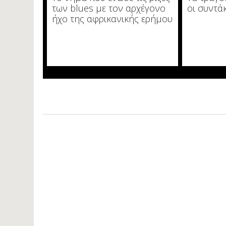
των blues με τον αρχέγονο
οι συντά
ήχο της αφρικανικής ερήμου