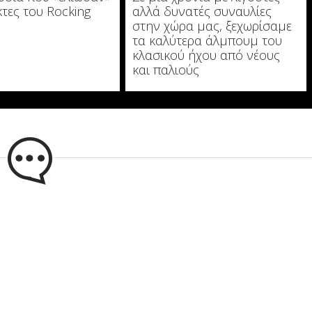
κτες του Rocking
αλλά δυνατές συναυλίες
στην χώρα μας, ξεχωρίσαμε
τα καλύτερα άλμπουμ του
κλασικού ήχου από νέους
και παλιούς