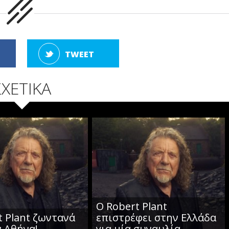
TWEET
ΣΧΕΤΙΚΑ
Ο Robert Plant
t Plant ζωντανά
επιστρέφει στην Ελλάδα
ν Αθήνα!
για μία συναυλία