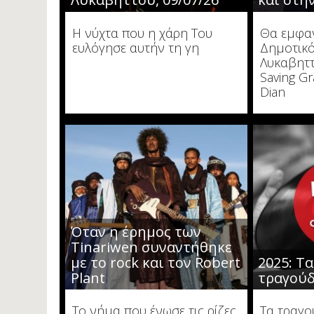
Η νύχτα που η χάρη Του
Θα εμφαν
ευλόγησε αυτήν τη γη
Δημοτικ
Λυκαβηττ
Saving Gr
Dian
Όταν η έρημος των
Tinariwen συναντήθηκε
με το rock και τον Robert
2025: Τ
Plant
τραγούδ
Το νήμα που ένωσε τις ρίζες
Τα τραγο