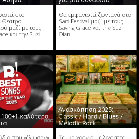
ιστεί στο
Θα εμφανιστεί ζωντανά στο
ό Θέατρο
Sani Festival μαζί με τους
ού μαζί με τους
Saving Grace και την Suzi
ace και την Suzi
Dian
Ανασκόπηση 2025:
α 100+1 καλύτερα
Classic / Hard / Blues /
ια
Melodic Rock
ύδια που «έλιωσαν»
Σε μια χρονιά με λιγοστές