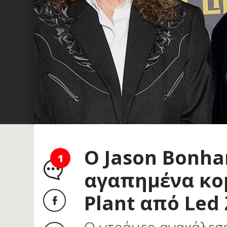
O Jason Bonh
1
αγαπημένα κομ
Plant από Led 