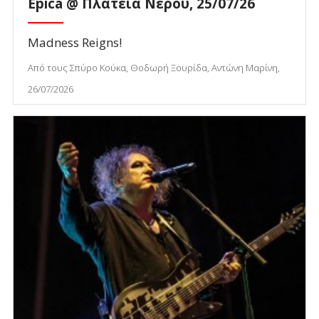
Epica @ Πλατεία Νερού, 25/07/26
Madness Reigns!
Από τους Σπύρο Κούκα, Θοδωρή Ξουρίδα, Αντώνη Μαρίνη,
26/07/2026