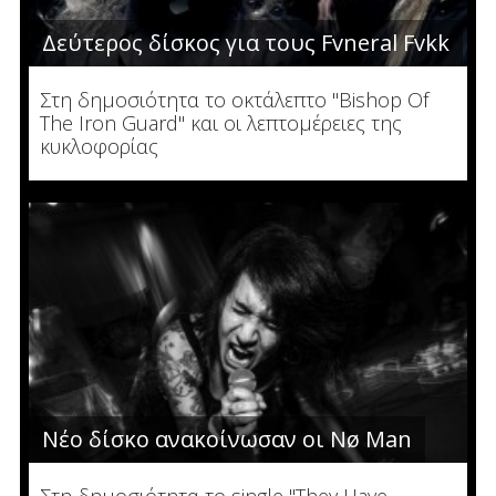
Δεύτερος δίσκος για τους Fvneral Fvkk
Στη δημοσιότητα το οκτάλεπτο "Bishop Of
The Iron Guard" και οι λεπτομέρειες της
κυκλοφορίας
Νέο δίσκο ανακοίνωσαν οι Nø Man