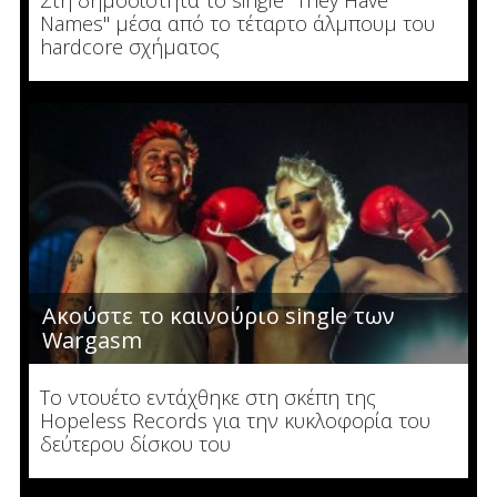
Στη δημοσιότητα το single "They Have
Names" μέσα από το τέταρτο άλμπουμ του
hardcore σχήματος
Ακούστε το καινούριο single των
Wargasm
To ντουέτο εντάχθηκε στη σκέπη της
Hopeless Records για την κυκλοφορία του
δεύτερου δίσκου του