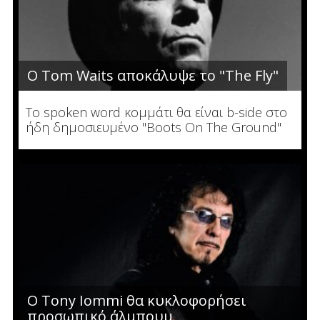
Ο Tom Waits αποκάλυψε το "The Fly"
To spoken word κομμάτι θα είναι b-side στο
ήδη δημοσιευμένο "Boots On The Ground"
Ο Tony Iommi θα κυκλοφορήσει
προσωπικό άλμπουμ