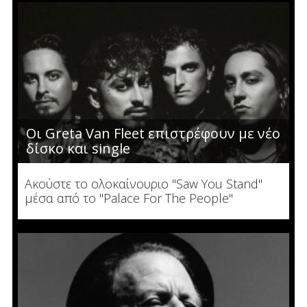
Οι Greta Van Fleet επιστρέφουν με νέο
δίσκο και single
Ακούστε το ολοκαίνουριο "Saw You Stand"
μέσα από το "Palace For The People"