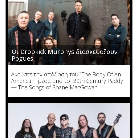
Οι Dropkick Murphys διασκευάζουν
Pogues
Ακούστε την απόδοση του "The Body Of An
American" μέσα από το "20th Century Paddy
— The Songs of Shane MacGowan"