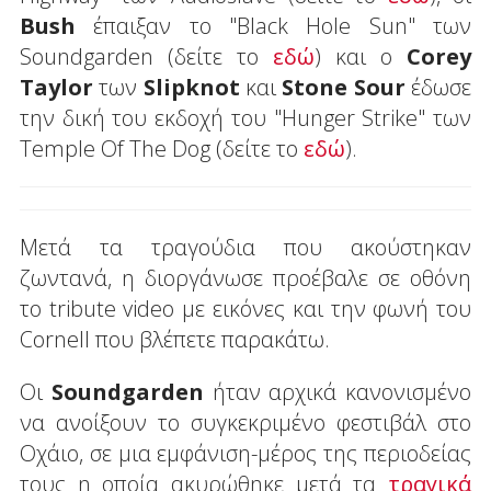
Bush
έπαιξαν το "Black Hole Sun" των
Soundgarden (δείτε το
εδώ
) και ο
Corey
Taylor
των
Slipknot
και
Stone Sour
έδωσε
την δική του εκδοχή του "Hunger Strike" των
Temple Of The Dog (δείτε το
εδώ
).
Μετά τα τραγούδια που ακούστηκαν
ζωντανά, η διοργάνωσε προέβαλε σε οθόνη
το tribute video με εικόνες και την φωνή του
Cornell που βλέπετε παρακάτω.
Οι
Soundgarden
ήταν αρχικά κανονισμένο
να ανοίξουν το συγκεκριμένο φεστιβάλ στο
Οχάιο, σε μια εμφάνιση-μέρος της περιοδείας
τους η οποία ακυρώθηκε μετά τα
τραγικά