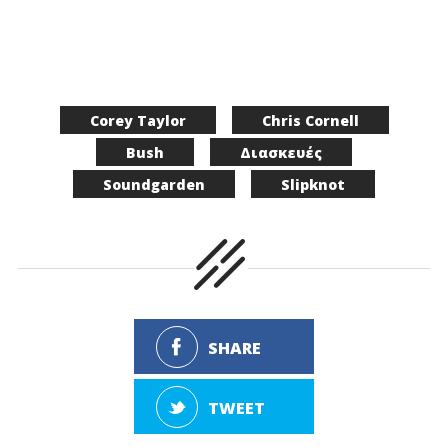
Corey Taylor
Chris Cornell
Bush
Διασκευές
Soundgarden
Slipknot
SHARE
TWEET