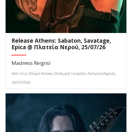
Release Athens: Sabaton, Savatage,
Epica @ Πλατεία Νερού, 25/07/26
Madness Reigns!
Από τους Σπύρο Κούκα, Θοδωρή Ξουρίδα, Αντώνη Μαρίνη,
26/07/2026