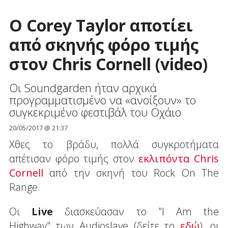
Ο Corey Taylor αποτίει
από σκηνής φόρο τιμής
στον Chris Cornell (video)
Οι Soundgarden ήταν αρχικά
προγραμματισμένο να «ανοίξουν» το
συγκεκριμένο φεστιβάλ του Οχάιο
20/05/2017 @ 21:37
Χθες το βράδυ, πολλά συγκροτήματα
απέτισαν φόρο τιμής στον
εκλιπόντα
Chris
Cornell
από την σκηνή του Rock On The
Range.
Οι
Live
διασκεύασαν το "I Am the
Highway" των Audioslave (δείτε το
εδώ
), οι