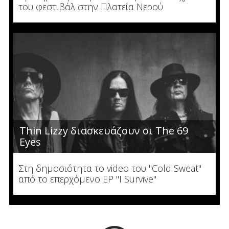
του φεστιβάλ στην Πλατεία Νερού
Thin Lizzy διασκευάζουν οι The 69
Eyes
Στη δημοσιότητα το video του "Cold Sweat"
από το επερχόμενο EP "I Survive"