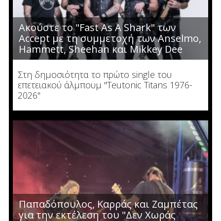
Ακούστε το "Fast As A Shark" των
Accept με τη συμμετοχή των Anselmo,
Hammett, Sheehan και Mikkey Dee
Στη δημοσιότητα το πρώτο single του
επετειακού άλμπουμ "Teutonic Titans 1976-
2026"
Παπαδόπουλος, Καρράς και Ζαμπέτας
για την εκτέλεση του "Δεν Χωράς