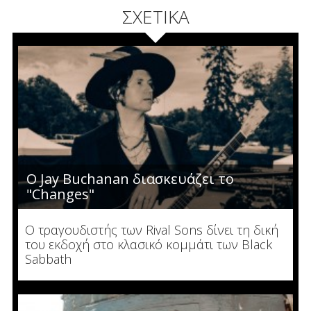
ΣΧΕΤΙΚΑ
O Jay Buchanan διασκευάζει το
"Changes"
O τραγουδιστής των Rival Sons δίνει τη δική
του εκδοχή στο κλασικό κομμάτι των Black
Sabbath