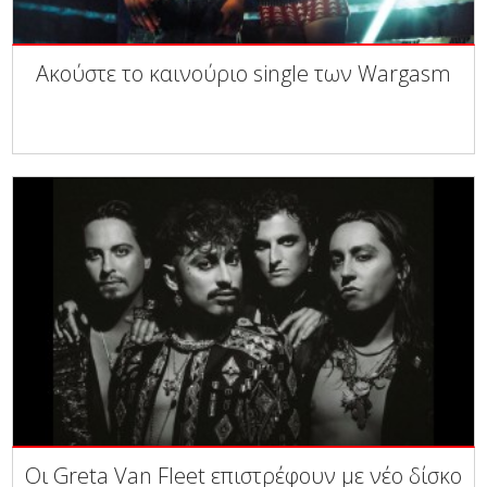
Ακούστε το καινούριο single των Wargasm
Οι Greta Van Fleet επιστρέφουν με νέο δίσκο