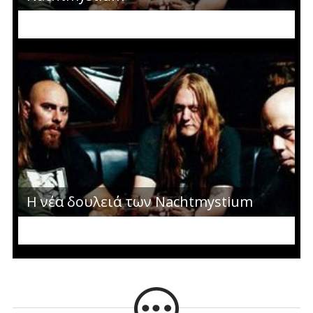
Η νέα δουλειά των Nachtmystium