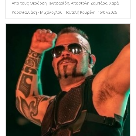
Από τους Θεοδόση Γενιτσαρίδη, Αποστόλη Ζαμπάρα, Χαρά
Καραγιαννάκη - Μιχάλογλου, Παντελή Κουρέλη, 16/07/2026