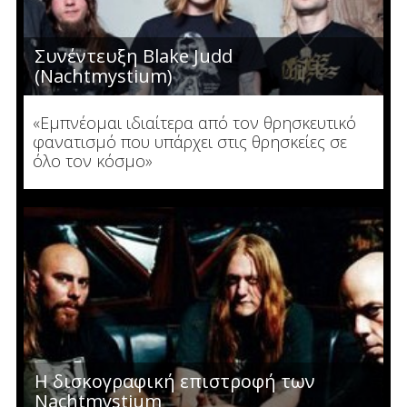
Συνέντευξη Blake Judd
(Nachtmystium)
«Εμπνέομαι ιδιαίτερα από τον θρησκευτικό
φανατισμό που υπάρχει στις θρησκείες σε
όλο τον κόσμο»
Η δισκογραφική επιστροφή των
Nachtmystium