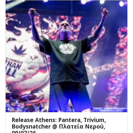
Release Athens: Pantera, Trivium,
Bodysnatcher @ Πλατεία Νερού,
09/07/26