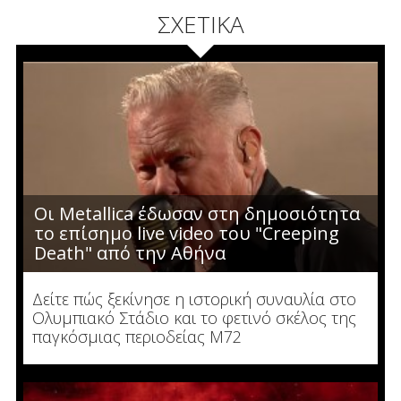
ΣΧΕΤΙΚΑ
Οι Metallica έδωσαν στη δημοσιότητα
το επίσημο live video του "Creeping
Death" από την Αθήνα
Δείτε πώς ξεκίνησε η ιστορική συναυλία στο
Ολυμπιακό Στάδιο και το φετινό σκέλος της
παγκόσμιας περιοδείας M72