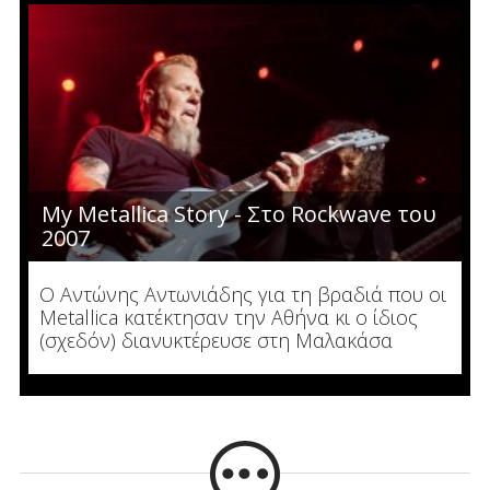
My Metallica Story - Στο Rockwave του
2007
Ο Αντώνης Αντωνιάδης για τη βραδιά που οι
Metallica κατέκτησαν την Αθήνα κι ο ίδιος
(σχεδόν) διανυκτέρευσε στη Μαλακάσα