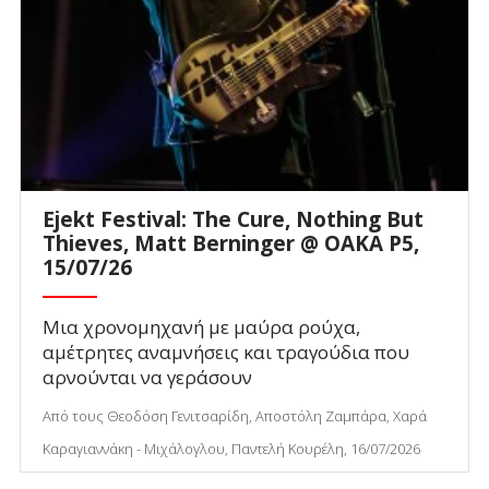
Ejekt Festival: The Cure, Nothing But
Thieves, Matt Berninger @ ΟΑΚΑ P5,
15/07/26
Μια χρονομηχανή με μαύρα ρούχα,
αμέτρητες αναμνήσεις και τραγούδια που
αρνούνται να γεράσουν
Από τους Θεοδόση Γενιτσαρίδη, Αποστόλη Ζαμπάρα, Χαρά
Καραγιαννάκη - Μιχάλογλου, Παντελή Κουρέλη, 16/07/2026