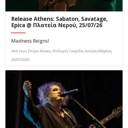
Release Athens: Sabaton, Savatage,
Epica @ Πλατεία Νερού, 25/07/26
Madness Reigns!
Από τους Σπύρο Κούκα, Θοδωρή Ξουρίδα, Αντώνη Μαρίνη,
26/07/2026