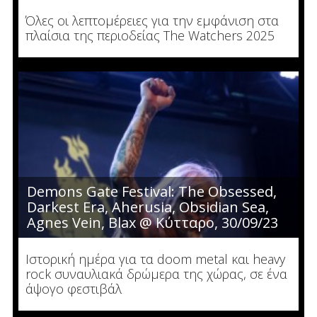
Όλες οι λεπτομέρειες για την εμφάνιση στα
πλαίσια της περιοδείας The Watchers 2025
Demons Gate Festival: The Obsessed,
Darkest Era, Aherusia, Obsidian Sea,
Agnes Vein, Blax @ Κύτταρο, 30/09/23
Ιστορική ημέρα για τα doom metal και heavy
rock συναυλιακά δρώμερα της χώρας, σε ένα
άψογο φεστιβάλ