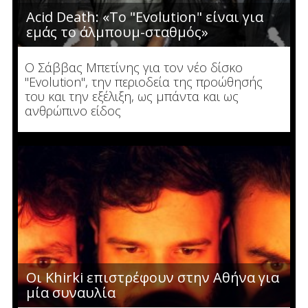
Acid Death: «Tο "Evolution" είναι για
εμάς το άλμπουμ-σταθμός»
Ο Σάββας Μπετίνης για τον νέο δίσκο
"Evolution", την περιοδεία της προώθησής
του και την εξέλιξη, ως μπάντα και ως
ανθρώπινο είδος
Οι Khirki επιστρέφουν στην Αθήνα για
μία συναυλία