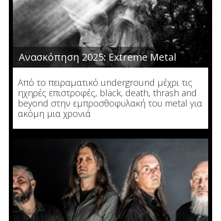
Ανασκόπηση 2025: Extreme Metal
Από το πειραματικό underground μέχρι τις
ηχηρές επιστροφές, black, death, thrash and
beyond στην εμπροσθοφυλακή του metal για
ακόμη μια χρονιά