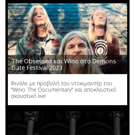
The Obsessed και Wino στο Demons
Gate Festival 2023
Φινάλε με προβολή του ντοκιμαντέρ του
"Wino: The Documentary" και αποκλειστικό
ακουστικό live