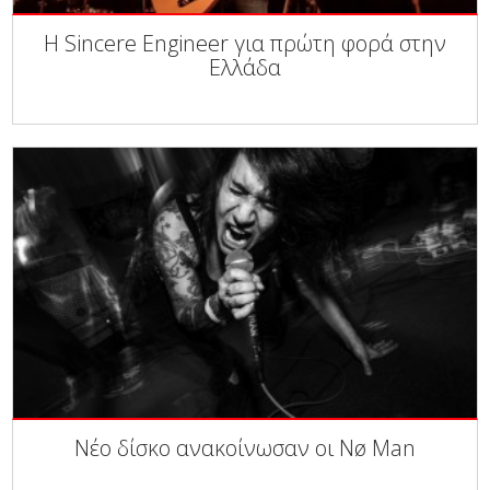
Η Sincere Engineer για πρώτη φορά στην
Ελλάδα
Νέο δίσκο ανακοίνωσαν οι Nø Man