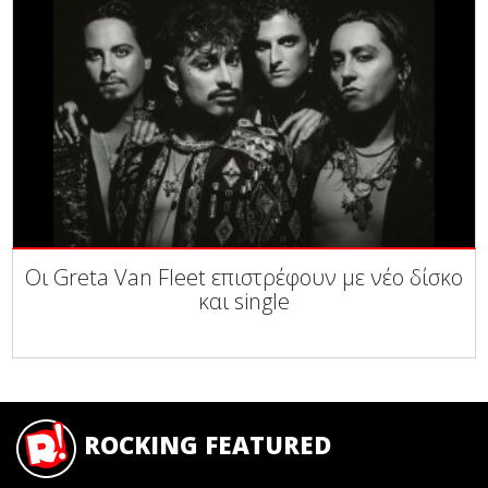
Οι Greta Van Fleet επιστρέφουν με νέο δίσκο
και single
ROCKING FEATURED