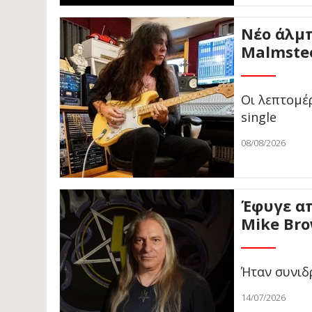
Νέο άλμπ
Malmste
Οι λεπτομέρ
single
08/08/2026
Έφυγε απ
Mike Br
Ήταν συνιδ
14/07/2026