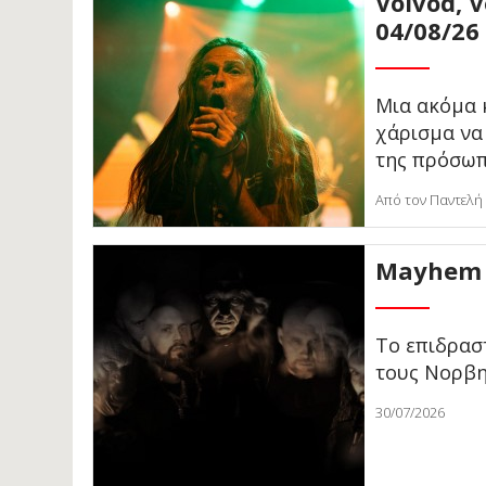
Voivod, 
04/08/26
Μια ακόμα 
χάρισμα να
της πρόσω
Από τον Παντελή
Mayhem 
Το επιδρασ
τους Νορβη
30/07/2026