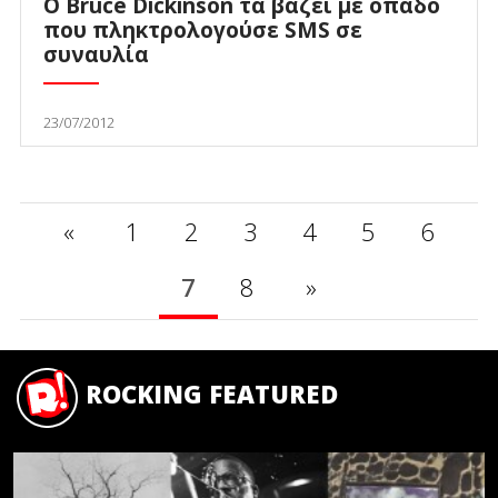
Ο Bruce Dickinson τα βάζει με οπαδό
που πληκτρολογούσε SMS σε
συναυλία
23/07/2012
«
1
2
3
4
5
6
7
8
»
ROCKING FEATURED