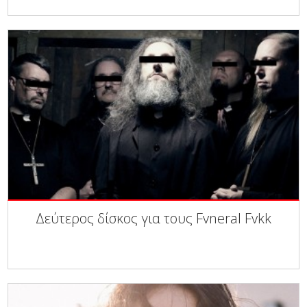
Δεύτερος δίσκος για τους Fvneral Fvkk