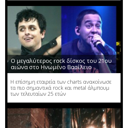
Ο μεγαλύτερος rock δίσκος του 21ου
αιώνα στο Ηνωμένο Βασίλειο
Η επίσημη εταιρεία των charts ανακοίνωσε
τα πιο σημαντικά rock και metal άλμπουμ
των τελευταίων 25 ετών