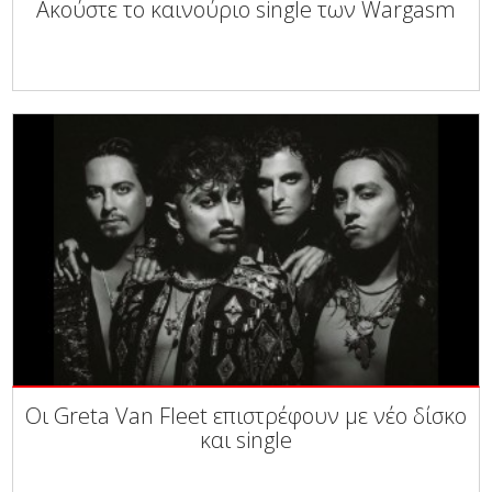
Ακούστε το καινούριο single των Wargasm
Οι Greta Van Fleet επιστρέφουν με νέο δίσκο
και single