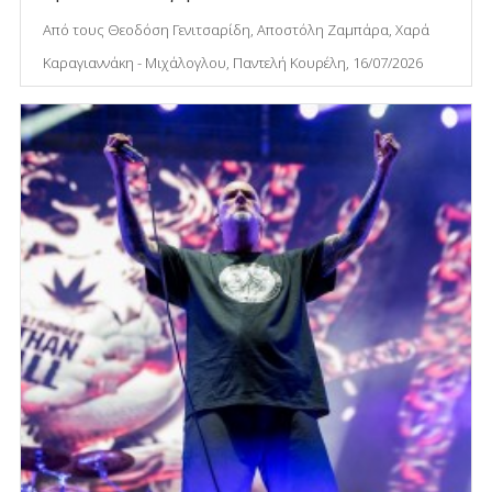
Από τους Θεοδόση Γενιτσαρίδη, Αποστόλη Ζαμπάρα, Χαρά
Καραγιαννάκη - Μιχάλογλου, Παντελή Κουρέλη, 16/07/2026