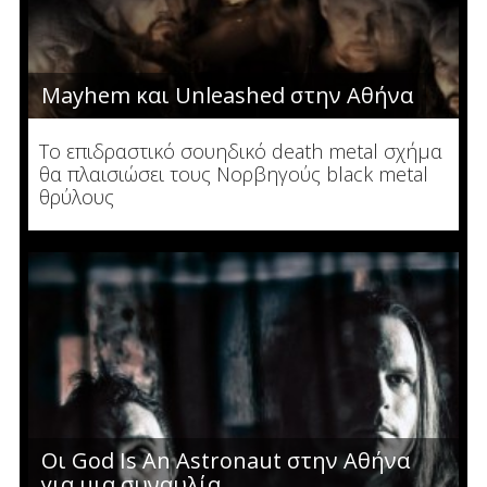
Mayhem και Unleashed στην Αθήνα
Το επιδραστικό σουηδικό death metal σχήμα
θα πλαισιώσει τους Νορβηγούς black metal
θρύλους
Οι God Is An Astronaut στην Αθήνα
για μια συναυλία