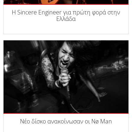
Η Sincere Engineer για πρώτη φορά στην
Ελλάδα
Νέο δίσκο ανακοίνωσαν οι Nø Man