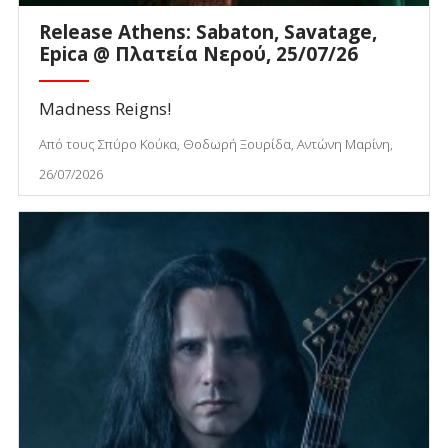
Release Athens: Sabaton, Savatage,
Epica @ Πλατεία Νερού, 25/07/26
Madness Reigns!
Από τους Σπύρο Κούκα, Θοδωρή Ξουρίδα, Αντώνη Μαρίνη,
26/07/2026