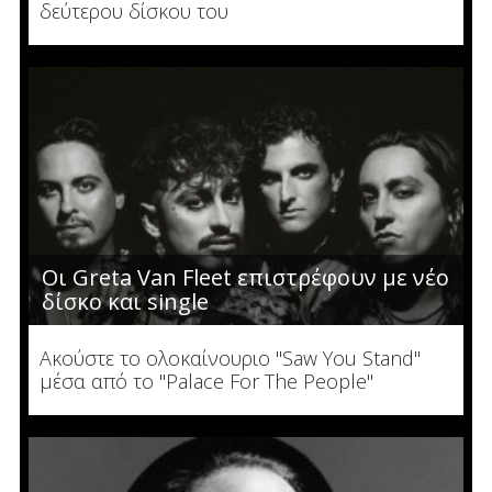
δεύτερου δίσκου του
Οι Greta Van Fleet επιστρέφουν με νέο
δίσκο και single
Ακούστε το ολοκαίνουριο "Saw You Stand"
μέσα από το "Palace For The People"