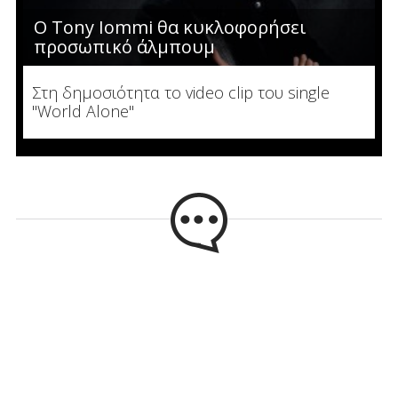
Ο Tony Iommi θα κυκλοφορήσει
προσωπικό άλμπουμ
Στη δημοσιότητα το video clip του single
"World Alone"