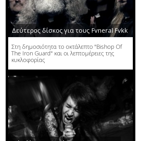
Δεύτερος δίσκος για τους Fvneral Fvkk
Στη δημοσιότητα το οκτάλεπτο "Bishop Of
The Iron Guard" και οι λεπτομέρειες της
κυκλοφορίας