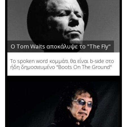
Ο Tom Waits αποκάλυψε το "The Fly"
To spoken word κομμάτι θα είναι b-side στο
ήδη δημοσιευμένο "Boots On The Ground"