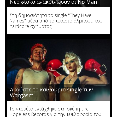
Νέο δίσκο ανακοίνωσαν οι Nø Man
Στη δημοσιότητα το single "They Have
Names" μέσα από το τέταρτο άλμπουμ του
hardcore σχήματος
Ακούστε το καινούριο single των
Wargasm
To ντουέτο εντάχθηκε στη σκέπη της
Hopeless Records για την κυκλοφορία του