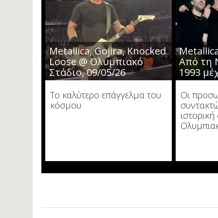
Metallica, Gojira, Knocked
Metallica
Loose @ Ολυμπιακό
Από τη 
Στάδιο, 09/05/26
1993 μέ
Το καλύτερο επάγγελμα του
Οι προσω
κόσμου
συντακτώ
ιστορική
Ολυμπιακ