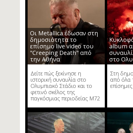
Οι Metallica έδωσαν στη
δημοσιότητα το
Κυκλοφό
επίσημο live video του
album α
"Creeping Death" από
συναυλί
την Αθήνα
στο Ολυ
Δείτε πώς ξεκίνησε η
Στη δημο
ιστορική συναυλία στο
από όλα 
Ολυμπιακό Στάδιο και το
επίσημες
φετινό σκέλος της
παγκόσμιας περιοδείας M72