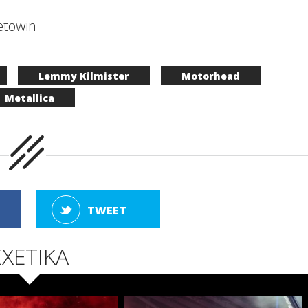
etowin
Lemmy Kilmister
Motorhead
Metallica
TWEET
ΣΧΕΤΙΚΑ