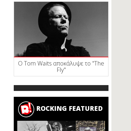
Ο Tom Waits αποκάλυψε το "The
Fly"
ROCKING FEATURED