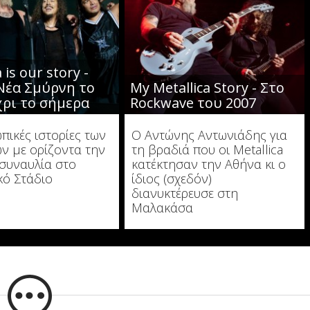
 is our story -
Νέα Σμύρνη το
My Metallica Story - Στο
χρι το σήμερα
Rockwave του 2007
πικές ιστορίες των
Ο Αντώνης Αντωνιάδης για
ν με ορίζοντα την
τη βραδιά που οι Metallica
 συναυλία στο
κατέκτησαν την Αθήνα κι ο
ό Στάδιο
ίδιος (σχεδόν)
διανυκτέρευσε στη
Μαλακάσα