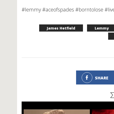
#lemmy #aceofspades #borntolose #liv
James Hetfield
Lemmy
SHARE