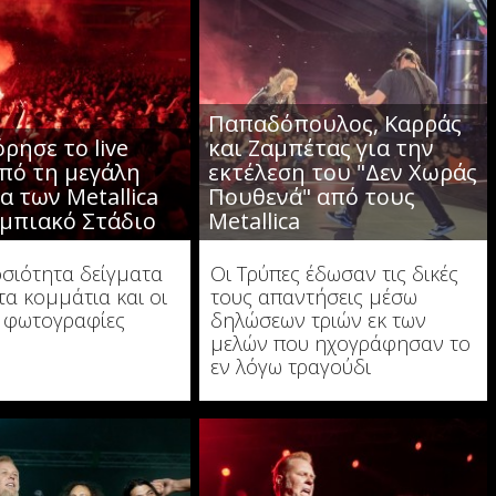
Παπαδόπουλος, Καρράς
ρησε το live
και Ζαμπέτας για την
πό τη μεγάλη
εκτέλεση του "Δεν Χωράς
α των Metallica
Πουθενά" από τους
μπιακό Στάδιο
Metallica
σιότητα δείγματα
Οι Τρύπες έδωσαν τις δικές
τα κομμάτια και οι
τους απαντήσεις μέσω
 φωτογραφίες
δηλώσεων τριών εκ των
μελών που ηχογράφησαν το
εν λόγω τραγούδι