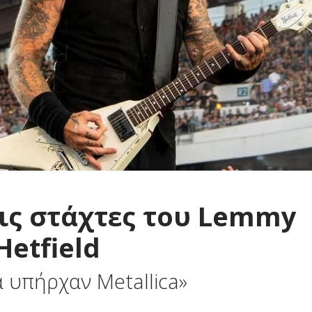
ις στάχτες του Lemmy
Hetfield
α υπήρχαν Metallica»