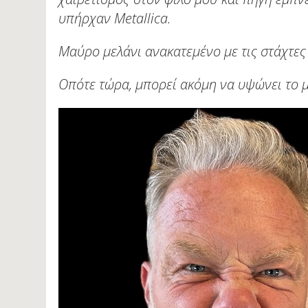
υπήρχαν Metallica.
Μαύρο μελάνι ανακατεμένο με τις στάχτες
Οπότε τώρα, μπορεί ακόμη να υψώνει το 