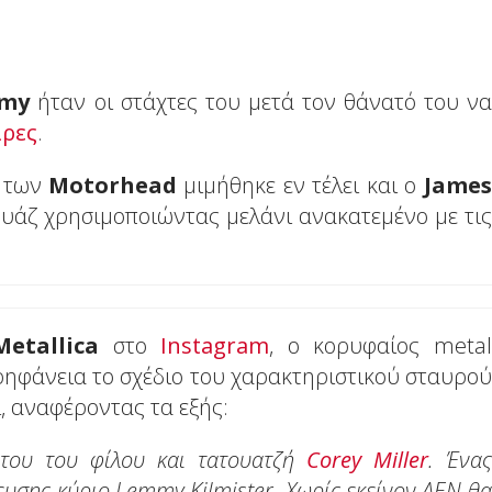
my
ήταν οι στάχτες του μετά τον θάνατό του να
ίρες
.
των
Motorhead
μιμήθηκε εν τέλει και ο
James
ουάζ χρησιμοποιώντας μελάνι ανακατεμένο με τις
Metallica
στο
Ιnstagram
, ο κορυφαίος metal
ερηφάνεια το σχέδιο του χαρακτηριστικού σταυρού
, αναφέροντας τα εξής:
 του του φίλου και τατουατζή
Corey Miller
. Ένας
ευσης κύριο Lemmy Kilmister. Χωρίς εκείνον ΔΕΝ θα