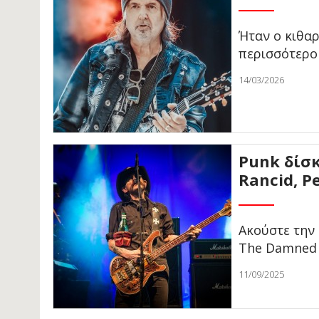
Ήταν ο κιθα
περισσότερο
14/03/2026
Punk δίσ
Rancid, P
Ακούστε την
The Damned
11/09/2025