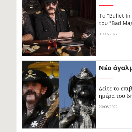
To "Bullet I
του "Bad Mag
01/12/2022
Νέο άγαλμ
Δείτε το επ
ημέρα του δ
20/06/2022