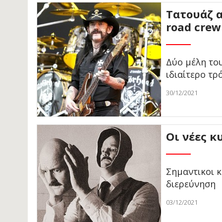
Τατουάζ α
road cre
Δύο μέλη το
ιδιαίτερο τ
30/12/2021
Οι νέες κ
Σημαντικοι κ
διερεύνηση
03/12/2021