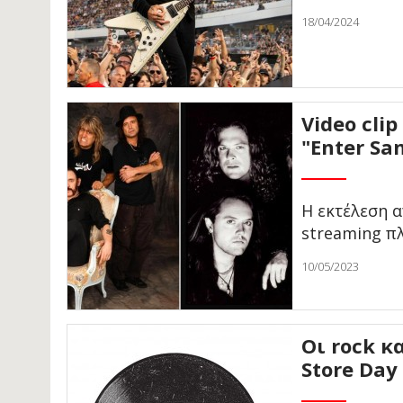
18/04/2024
Video cli
"Enter S
Η εκτέλεση α
streaming π
10/05/2023
Οι rock κ
Store Day