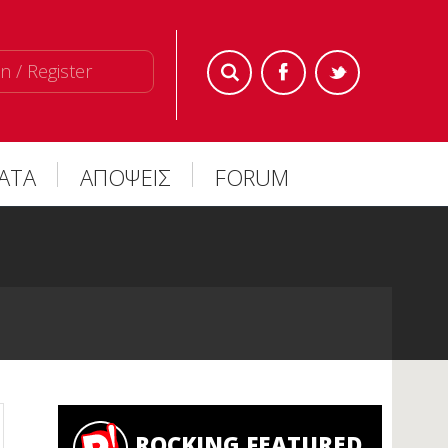
n / Register
ΜΑΤΑ
ΑΠΟΨΕΙΣ
FORUM
ROCKING FEATURED