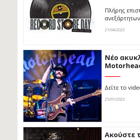
Πλήρης επισ
ανεξάρτητων
21/04/2023
Νέο ακυκ
Motorhea
Δείτε το vid
25/01/2023
Ακούστε τ