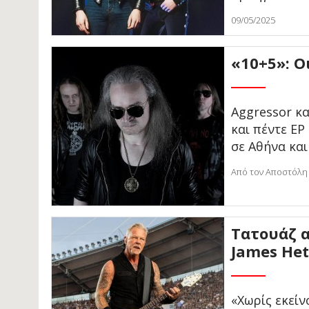
09/05/2025
«10+5»: Ο
Aggressor κα
και πέντε EP
σε Αθήνα κα
Από τον Αποστόλη
Τατουάζ α
James Het
«Χωρίς εκείν