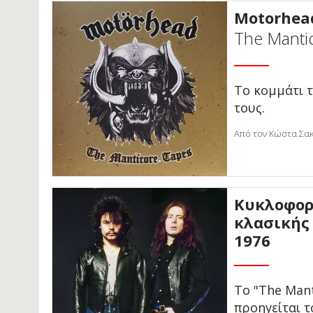
Motorhea
The Manti
Το κομμάτι 
τους.
Από τον Κώστα Σακ
Κυκλοφορ
κλασικής
1976
Το "The Mant
προηγείται 