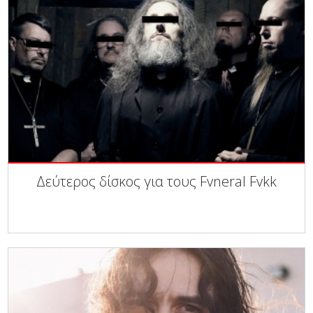
Δεύτερος δίσκος για τους Fvneral Fvkk