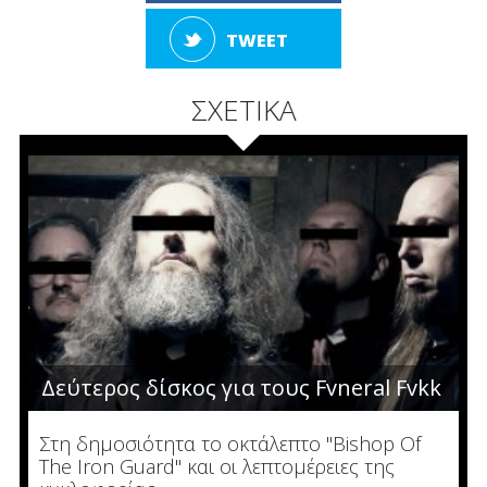
TWEET
ΣΧΕΤΙΚΑ
Δεύτερος δίσκος για τους Fvneral Fvkk
Στη δημοσιότητα το οκτάλεπτο "Bishop Of
The Iron Guard" και οι λεπτομέρειες της