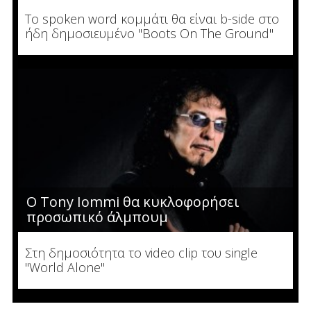
To spoken word κομμάτι θα είναι b-side στο
ήδη δημοσιευμένο "Boots On The Ground"
Ο Tony Iommi θα κυκλοφορήσει
προσωπικό άλμπουμ
Στη δημοσιότητα το video clip του single
"World Alone"