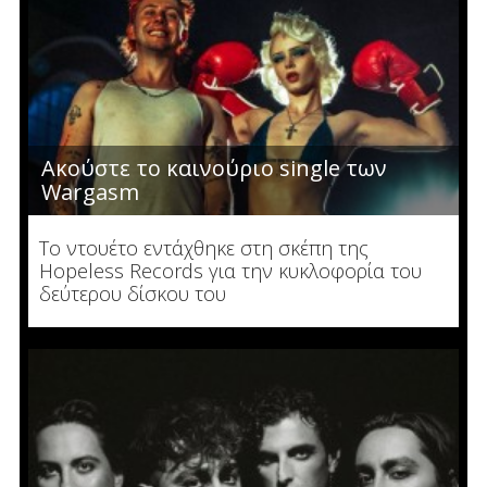
Ακούστε το καινούριο single των
Wargasm
To ντουέτο εντάχθηκε στη σκέπη της
Hopeless Records για την κυκλοφορία του
δεύτερου δίσκου του