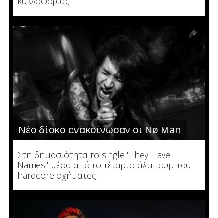
κυκλοφορίας
Νέο δίσκο ανακοίνωσαν οι Nø Man
Στη δημοσιότητα το single "They Have
Names" μέσα από το τέταρτο άλμπουμ του
hardcore σχήματος