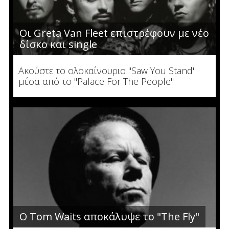
Οι Greta Van Fleet επιστρέφουν με νέο
δίσκο και single
Ακούστε το ολοκαίνουριο "Saw You Stand"
μέσα από το "Palace For The People"
Ο Tom Waits αποκάλυψε το "The Fly"