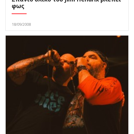
φως
18/09/2008