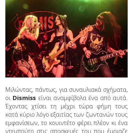
Μιλώντας, πάντως, για συναυλιακά σχήματα,
οι
Dismiss
είναι αναμφίβολα ένα από αυτά.
Έχοντας χτίσει τη μέχρι τώρα φήμη τους
κατά κύριο λόγο εξαιτίας των ζωντανών τους
εμφανίσεων, το κουιντέτο φέρει πλέον κι ένα
ντεμπούτο στις αποσκευές του που έμοιαζε