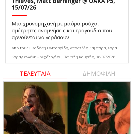
Thieves, Matt Berninger @ ΟΑΚΑ P5,
15/07/26
Μια χρονομηχανή με μαύρα ρούχα,
αμέτρητες αναμνήσεις και τραγούδια που
αρνούνται να γεράσουν
Από τους Θεοδόση Γενιτσαρίδη, Αποστόλη Ζαμπάρα, Χαρά
Καραγιαννάκη - Μιχάλογλου, Παντελή Κουρέλη, 16/07/2026
ΤΕΛΕΥΤΑΙΑ
ΔΗΜΟΦΙΛΗ