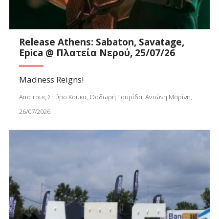
Release Athens: Sabaton, Savatage,
Epica @ Πλατεία Νερού, 25/07/26
Madness Reigns!
Από τους Σπύρο Κούκα, Θοδωρή Ξουρίδα, Αντώνη Μαρίνη,
26/07/2026