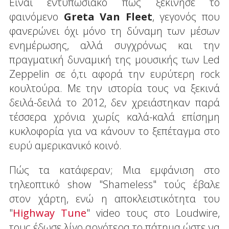
Είναι εντυπωσιακό πως ξεκίνησε το
φαινόμενο
Greta
Van
Fleet
, γεγονός που
φανερώνει όχι μόνο τη δύναμη των μέσων
ενημέρωσης, αλλά συγχρόνως και την
πραγματική δυναμική της μουσικής των Led
Zeppelin σε ό,τι αφορά την ευρύτερη rock
κουλτούρα. Με την ιστορία τους να ξεκινά
δειλά-δειλά το 2012, δεν χρειάστηκαν παρά
τέσσερα χρόνια χωρίς καλά-καλά επίσημη
κυκλοφορία για να κάνουν το ξεπέταγμα στο
ευρύ αμερικανικό κοινό.
Πώς τα κατάφεραν; Μια εμφάνιση στο
τηλεοπτικό show "Shameless" τούς έβαλε
στον χάρτη, ενώ η αποκλειστικότητα του
"
Highway Tune
" video τους στο Loudwire,
τους έδωσε λίγο αργότερα το πάτημα ώστε να