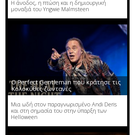
Η άνοδος, η πτώση και η δημιουργική
μοναξιά του Yngwie Malmsteen
Ο Perfect Gentleman που κράτησε τις
Κολοκύθες ζωντανές
Μια ωδή στον παραγνωρισμένο Andi Deris
και στη σημασία του στην ύπαρξη των
Helloween