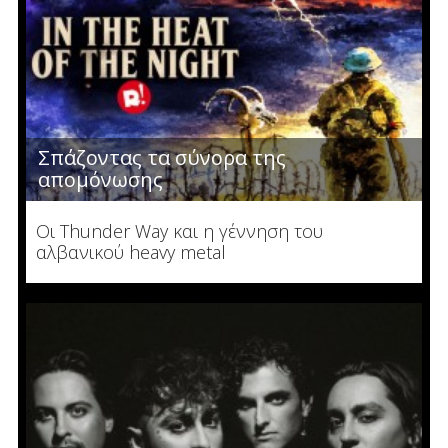
Σπάζοντας τα σύνορα της
απομόνωσης
Οι Thunder Way και η γέννηση του
αλβανικού heavy metal