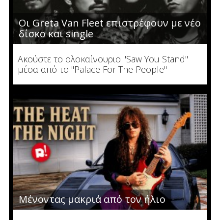
Οι Greta Van Fleet επιστρέφουν με νέο
δίσκο και single
Ακούστε το ολοκαίνουριο "Saw You Stand"
μέσα από το "Palace For The People"
Μένοντας μακριά από τον ήλιο