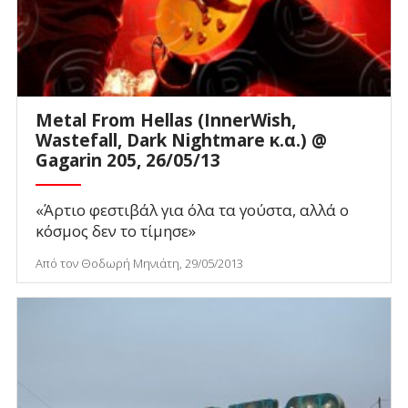
Metal From Hellas (InnerWish,
Wastefall, Dark Nightmare κ.α.) @
Gagarin 205, 26/05/13
«Άρτιο φεστιβάλ για όλα τα γούστα, αλλά ο
κόσμος δεν το τίμησε»
Από τον Θοδωρή Μηνιάτη, 29/05/2013