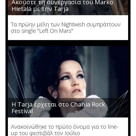
Ακούστε τη συνεργασία του Marko
Hietala με την Tarja
Τα πρώην μέλη των Nightwish συμπράττουν
στο single "Left On Mars"
Η Tarja έρχεται στο Chania Rock
Festival
Ανακοινώθηκε το πρώτο όνομα για το line-
up του φεστιβάλ τον Ιούλιο