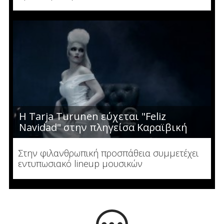
Η Tarja Turunen εύχεται "Feliz
Navidad" στην πληγείσα Καραϊβική
Στην φιλανθρωπική προσπάθεια συμμετέχει
εντυπωσιακό lineup μουσικών