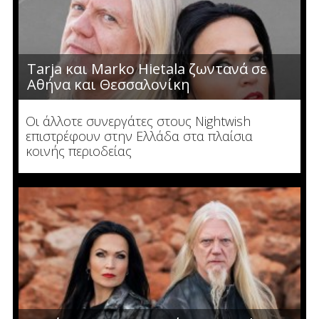
Tarja και Marko Hietala ζωντανά σε
Αθήνα και Θεσσαλονίκη
Οι άλλοτε συνεργάτες στους Nightwish
επιστρέφουν στην Ελλάδα στα πλαίσια
κοινής περιοδείας