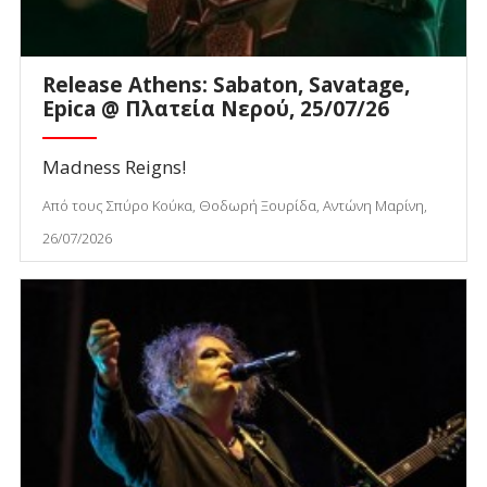
Release Athens: Sabaton, Savatage,
Epica @ Πλατεία Νερού, 25/07/26
Madness Reigns!
Από τους Σπύρο Κούκα, Θοδωρή Ξουρίδα, Αντώνη Μαρίνη,
26/07/2026