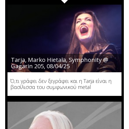
Tarja, Marko Hietala, Symphonity @
Gagarin 205, 08/04/25
Ό,τι γράφει δεν ξεγράφει και η Tarja είναι η
βασίλισσα του συμφωνικού metal