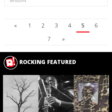
09/10/2014
«
1
2
3
4
5
6
7
»
ROCKING FEATURED