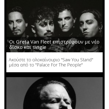
Οι Greta Van Fleet επιστρέφουν με νέο
δίσκο και single
Ακούστε το ολοκαίνουριο "Saw You Stand"
μέσα από το "Palace For The People"