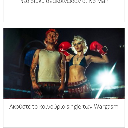
Νέο δίσκο ανακοίνωσαν οι Nø Man
Ακούστε το καινούριο single των Wargasm