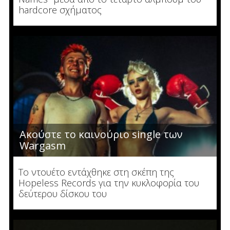
hardcore σχήματος
Ακούστε το καινούριο single των
Wargasm
To ντουέτο εντάχθηκε στη σκέπη της
Hopeless Records για την κυκλοφορία του
δεύτερου δίσκου του