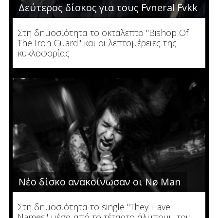
Δεύτερος δίσκος για τους Fvneral Fvkk
Στη δημοσιότητα το οκτάλεπτο "Bishop Of
The Iron Guard" και οι λεπτομέρειες της
κυκλοφορίας
Νέο δίσκο ανακοίνωσαν οι Nø Man
Στη δημοσιότητα το single "They Have
Names" μέσα από το τέταρτο άλμπουμ του