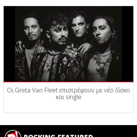
Οι Greta Van Fleet επιστρέφουν με νέο δίσκο
και single