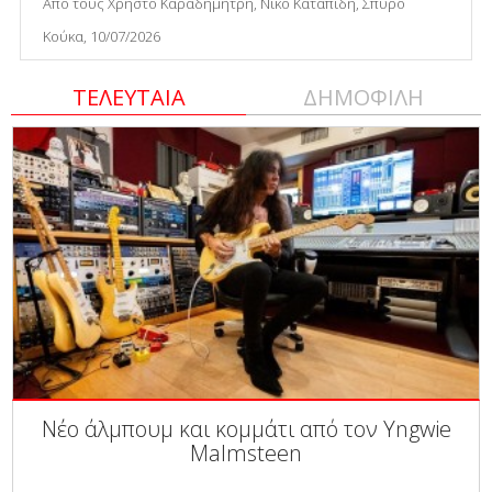
Από τους Χρήστο Καραδημήτρη, Νίκο Καταπίδη, Σπύρο
Κούκα, 10/07/2026
ΤΕΛΕΥΤΑΙΑ
ΔΗΜΟΦΙΛΗ
Νέο άλμπουμ και κομμάτι από τον Yngwie
Malmsteen