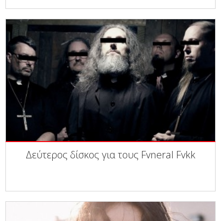
Δεύτερος δίσκος για τους Fvneral Fvkk