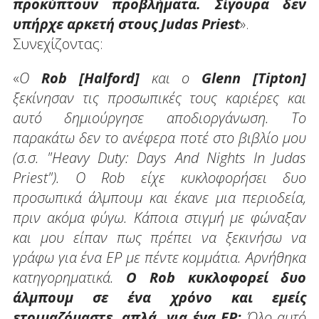
προκύπτουν προβλήματα. Σίγουρα δεν
υπήρχε αρκετή στους Judas Priest
».
Συνεχίζοντας:
«
Ο
Rob [Halford]
και ο
Glenn [Tipton]
ξεκίνησαν τις προσωπικές τους καριέρες και
αυτό δημιούργησε αποδιοργάνωση. Το
παρακάτω δεν το ανέφερα ποτέ στο βιβλίο μου
(σ.σ. "Heavy Duty: Days Αnd Nights Ιn Judas
Priest"). Ο Rob είχε κυκλοφορήσει δυο
προσωπικά άλμπουμ και έκανε μια περιοδεία,
πριν ακόμα φύγω. Κάποια στιγμή με φώναξαν
και μου είπαν πως πρέπει να ξεκινήσω να
γράφω για ένα EP με πέντε κομμάτια. Αρνήθηκα
κατηγορηματικά.
Ο Rob κυκλοφορεί δυο
άλμπουμ σε ένα χρόνο και εμείς
ετοιμαζόμαστε, απλά, για ένα EP;
Όλο αυτό