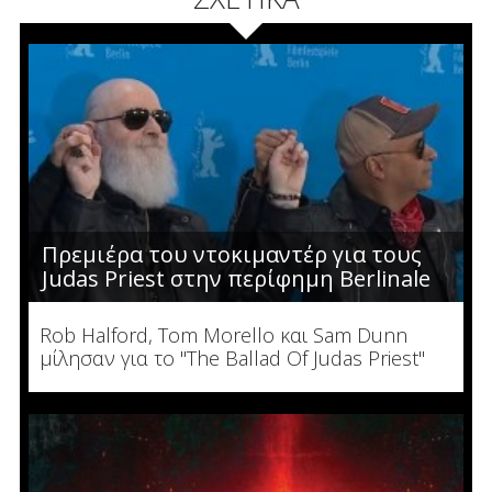
Πρεμιέρα του ντοκιμαντέρ για τους
Judas Priest στην περίφημη Berlinale
Rob Halford, Tom Morello και Sam Dunn
μίλησαν για το "The Ballad Of Judas Priest"