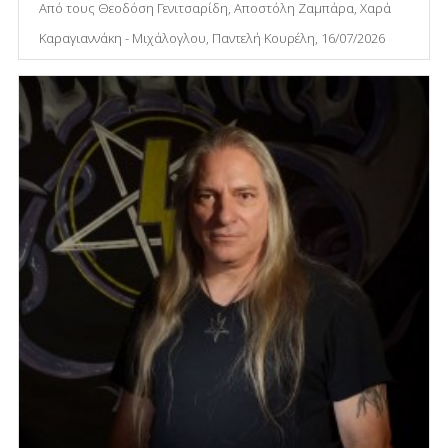
Από τους Θεοδόση Γενιτσαρίδη, Αποστόλη Ζαμπάρα, Χαρά
Καραγιαννάκη - Μιχάλογλου, Παντελή Κουρέλη, 16/07/2026