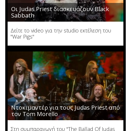
Οι Judas Priest διασκευάζουν Black
Sabbath
Δείτε το video για την studio εκτέλεση του
"War Pigs"
Ντοκιμαντέρ για τους Judas Priest από
τον Tom Morello
Στη συμπαραγωγή του "The Ballad Of Judas