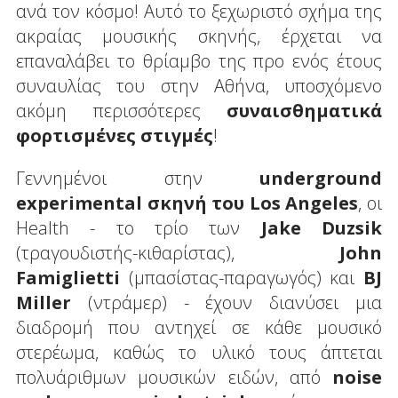
ανά τον κόσμο! Αυτό το ξεχωριστό σχήμα της
ακραίας μουσικής σκηνής, έρχεται να
επαναλάβει το θρίαμβο της προ ενός έτους
συναυλίας του στην Αθήνα, υποσχόμενο
ακόμη περισσότερες
συναισθηματικά
φορτισμένες στιγμές
!
Γεννημένοι στην
underground
experimental σκηνή του Los Angeles
, οι
Health - το τρίο των
Jake Duzsik
(τραγουδιστής-κιθαρίστας),
John
Famiglietti
(μπασίστας-παραγωγός) και
BJ
Miller
(ντράμερ) - έχουν διανύσει μια
διαδρομή που αντηχεί σε κάθε μουσικό
στερέωμα, καθώς το υλικό τους άπτεται
πολυάριθμων μουσικών ειδών, από
noise