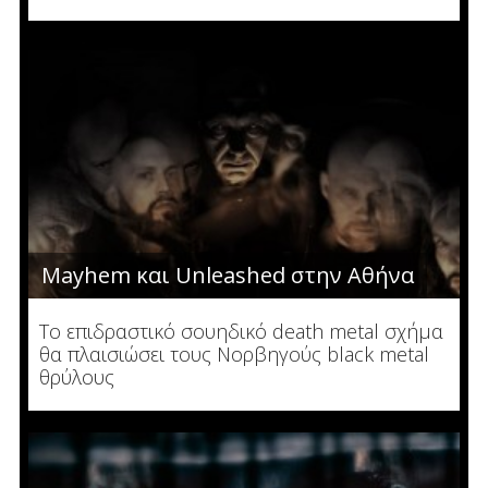
Mayhem και Unleashed στην Αθήνα
Το επιδραστικό σουηδικό death metal σχήμα
θα πλαισιώσει τους Νορβηγούς black metal
θρύλους