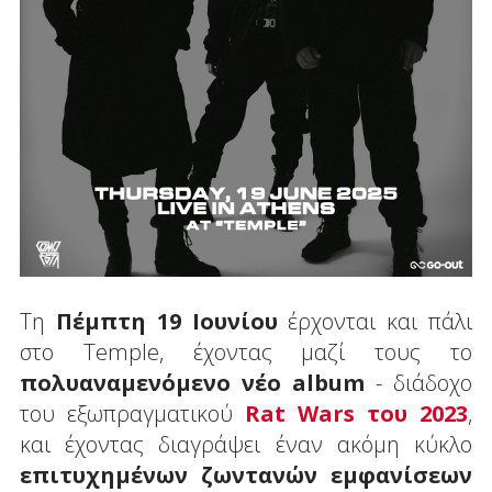
Τη
Πέμπτη 19 Ιουνίου
έρχονται και πάλι
στο Temple, έχοντας μαζί τους το
πολυαναμενόμενο νέο album
- διάδοχο
του εξωπραγματικού
Rat Wars του 2023
,
και έχοντας διαγράψει έναν ακόμη κύκλο
επιτυχημένων ζωντανών εμφανίσεων