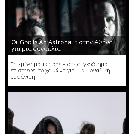
Οι God Is An Astronaut στην Αθήνα
για μια συναυλία
Το εμβληματικό post-rock συγκρότημα
επιστρέφει το χειμώνα για μια μοναδική
εμφάνιση