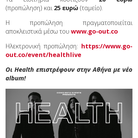
(προπώληση) και
25 ευρώ
(ταμείο).
Η προπώληση πραγματοποιείται
αποκλειστικά μέσω του
www.go-out.co
Ηλεκτρονική προπώληση:
https://www.go-
out.co/event/healthlive
Οι Health επιστρέφουν στην Αθήνα με νέο
album!