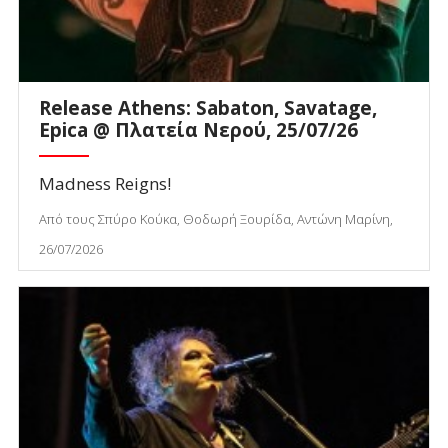
Release Athens: Sabaton, Savatage,
Epica @ Πλατεία Νερού, 25/07/26
Madness Reigns!
Από τους Σπύρο Κούκα, Θοδωρή Ξουρίδα, Αντώνη Μαρίνη,
26/07/2026