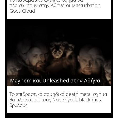
πλαισιώσουν στην Αθήνα οι Masturbation
Goes Cloud
Mayhem και Unleashed στην Αθήνα
Το επιδραστικό σουηδικό death metal σχήμα
θα πλαισιώσει τους Νορβηγούς black metal
θρύλους