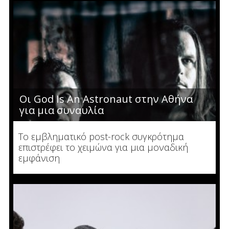
Οι God Is An Astronaut στην Αθήνα
για μια συναυλία
Το εμβληματικό post-rock συγκρότημα
επιστρέφει το χειμώνα για μια μοναδική
εμφάνιση