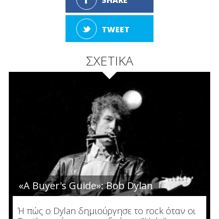
TWEET
ΣΧΕΤΙΚΑ
«A Buyer's Guide»: Bob Dylan
Ή πώς ο Dylan δημιούργησε το rock όταν οι