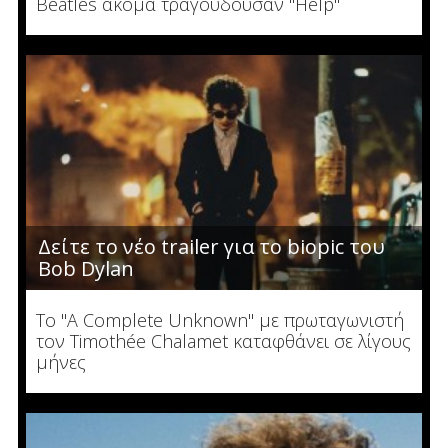
Beatles ακόμα τραγουδούσαν "Help"
Δείτε το νέο trailer για το biopic του
Bob Dylan
Το "A Complete Unknown" με πρωταγωνιστή
τον Timothée Chalamet καταφθάνει σε λίγους
μήνες