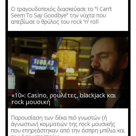
O τραγουδοποιός διασκεύασε το "I Can't
Seem To Say Goodbye" την νύχτα που
απεβίωσε ο θρύλος του rock 'n' roll
«10»: Casino, ρουλέτες, blackjack και
rock μουσική
Παρουσίαση των δέκα πιό γνωστών (ή
άγνωστων) κομματιών της rock μουσικής
που επηρεάστηκαν από την άσπρη μπίλια και