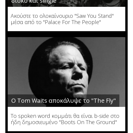
δίσκο και single
Ακούστε το ολοκαίνουριο "Saw You Stand"
μέσα από το "Palace For The People"
Ο Tom Waits αποκάλυψε το "The Fly"
To spoken word κομμάτι θα είναι b-side στο
ήδη δημοσιευμένο "Boots On The Ground"