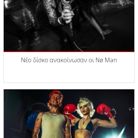
Νέο δίσκο ανακοίνωσαν οι Nø Man