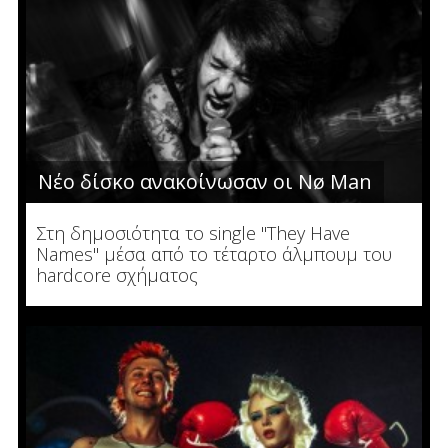
Νέο δίσκο ανακοίνωσαν οι Nø Man
Στη δημοσιότητα το single "They Have
Names" μέσα από το τέταρτο άλμπουμ του
hardcore σχήματος