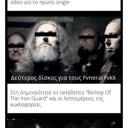
video για το πρώτο single
Δεύτερος δίσκος για τους Fvneral Fvkk
Στη δημοσιότητα το οκτάλεπτο "Bishop Of
The Iron Guard" και οι λεπτομέρειες της
κυκλοφορίας