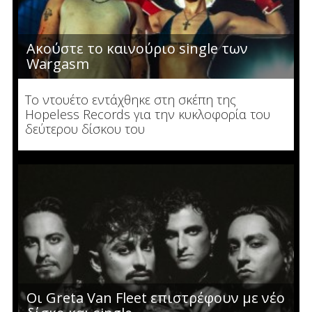
Ακούστε το καινούριο single των
Wargasm
To ντουέτο εντάχθηκε στη σκέπη της
Hopeless Records για την κυκλοφορία του
δεύτερου δίσκου του
Οι Greta Van Fleet επιστρέφουν με νέο