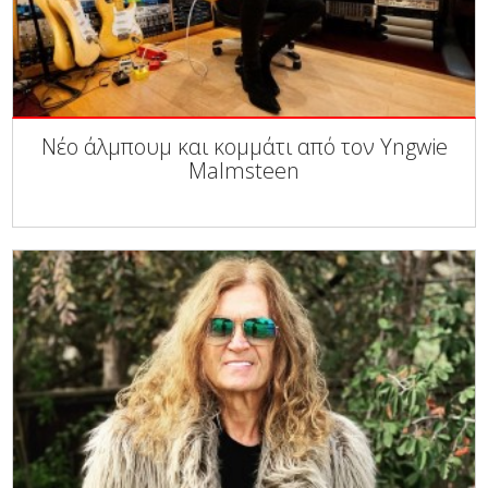
Νέο άλμπουμ και κομμάτι από τον Yngwie
Malmsteen