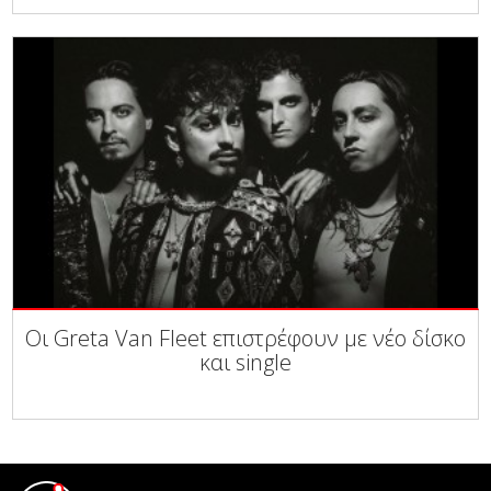
Οι Greta Van Fleet επιστρέφουν με νέο δίσκο
και single