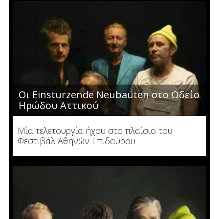
Οι Einsturzende Neubauten στο Ωδείο
Ηρώδου Αττικού
Μία τελετουργία ήχου στο πλαίσιο του
Φεστιβάλ Αθηνών Επιδαύρου