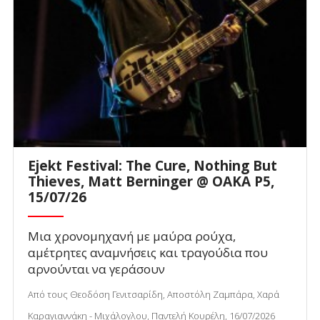
Ejekt Festival: The Cure, Nothing But
Thieves, Matt Berninger @ ΟΑΚΑ P5,
15/07/26
Μια χρονομηχανή με μαύρα ρούχα,
αμέτρητες αναμνήσεις και τραγούδια που
αρνούνται να γεράσουν
Από τους Θεοδόση Γενιτσαρίδη, Αποστόλη Ζαμπάρα, Χαρά
Καραγιαννάκη - Μιχάλογλου, Παντελή Κουρέλη, 16/07/2026