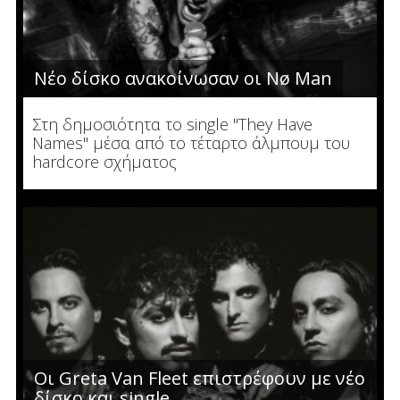
Νέο δίσκο ανακοίνωσαν οι Nø Man
Στη δημοσιότητα το single "They Have
Names" μέσα από το τέταρτο άλμπουμ του
hardcore σχήματος
Οι Greta Van Fleet επιστρέφουν με νέο
δίσκο και single