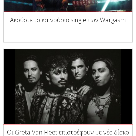
Ακούστε το καινούριο single των Wargasm
Οι Greta Van Fleet επιστρέφουν με νέο δίσκο