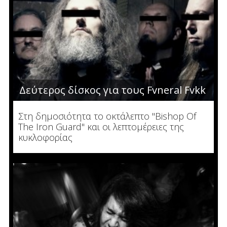
Δεύτερος δίσκος για τους Fvneral Fvkk
Στη δημοσιότητα το οκτάλεπτο "Bishop Of
The Iron Guard" και οι λεπτομέρειες της
κυκλοφορίας