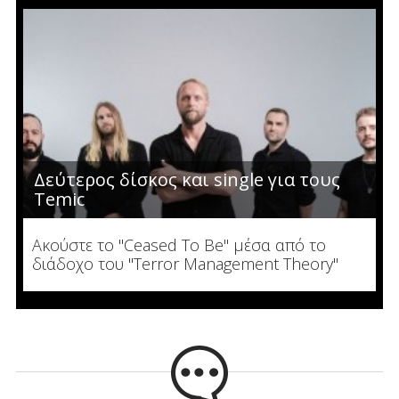
Δεύτερος δίσκος και single για τους
Temic
Ακούστε το "Ceased To Be" μέσα από το
διάδοχο του "Terror Management Theory"