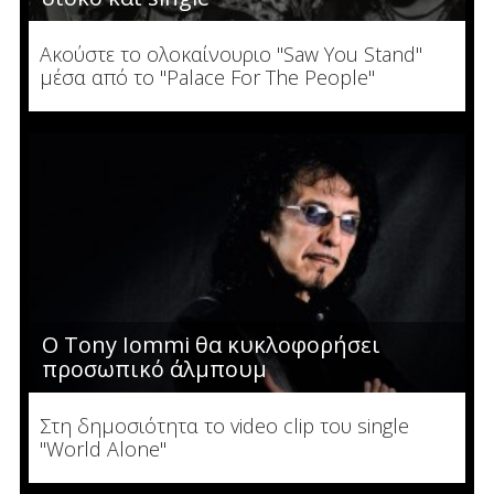
Ακούστε το ολοκαίνουριο "Saw You Stand"
μέσα από το "Palace For The People"
Ο Tony Iommi θα κυκλοφορήσει
προσωπικό άλμπουμ
Στη δημοσιότητα το video clip του single
"World Alone"