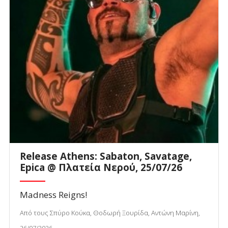
Release Athens: Sabaton, Savatage,
Epica @ Πλατεία Νερού, 25/07/26
Madness Reigns!
Από τους Σπύρο Κούκα, Θοδωρή Ξουρίδα, Αντώνη Μαρίνη,