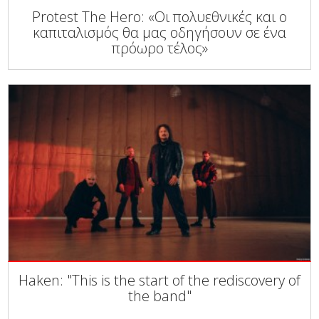
Protest The Hero: «Οι πολυεθνικές και ο
καπιταλισμός θα μας οδηγήσουν σε ένα
πρόωρο τέλος»
Haken: "This is the start of the rediscovery of
the band"