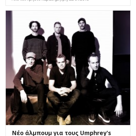
Νέο άλμπουμ για τους Umphrey's