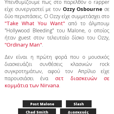
Υπενθυμίζουμε πως στο παρελθόν ο rapper
είχε συνεργαστεί με τον
Ozzy Osbourne
σε
δύο περιστάσεις. Ο Ozzy είχε συμμετάσχει στο
"Take What You Want"
από το άλμπουμ
"Hollywood Bleeding" του Malone, o oποίος
ήταν guest στον τελευταίο δίσκο του Οzzy,
"Ordinary Man"
.
Δεν είναι η πρώτη φορά που ο μουσικός
διασκευάζει συνθέσεις κλασικών rock
συγκροτημάτων, αφού τον Απρίλιο είχε
παρουσιάσει ένα
σετ διασκευών σε
κομμάτια των Nirvana
.
Post Malone
Slash
Chad Smith
Διασκευές