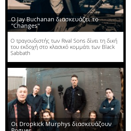
O Jay Buchanan διασκευάζει το
"Changes"
O τραγουδιστής των Rival Sons δίνει τη δική
του εκδοχή στο κλασικό κομμάτι των Black
Sabbath
Οι Dropkick Murphys διασκευάζουν
Pogues