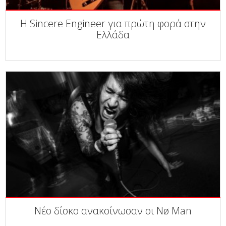
Η Sincere Engineer για πρώτη φορά στην
Ελλάδα
Νέο δίσκο ανακοίνωσαν οι Nø Man