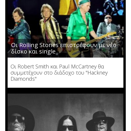
Οι Rolling Stones επιστρέφουν με νέο
δίσκο και single
Οι Robert Smith και Paul McCartney θα
συμμετέχουν στο διάδοχο του "Hackney
Diamonds"