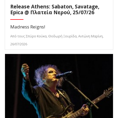
Release Athens: Sabaton, Savatage,
Epica @ Πλατεία Νερού, 25/07/26
Madness Reigns!
Από τους Σπύρο Κούκα, Θοδωρή Ξουρίδα, Αντώνη Μαρίνη,
26/07/2026