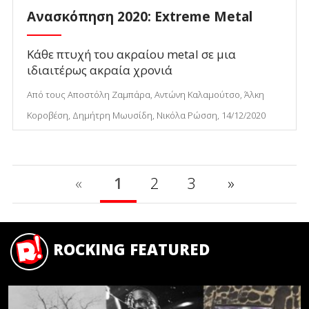
Ανασκόπηση 2020: Extreme Metal
Κάθε πτυχή του ακραίου metal σε μια
ιδιαιτέρως ακραία χρονιά
Από τους Αποστόλη Ζαμπάρα, Αντώνη Καλαμούτσο, Άλκη
Κοροβέση, Δημήτρη Μωυσίδη, Νικόλα Ρώσση, 14/12/2020
«
1
2
3
»
ROCKING FEATURED