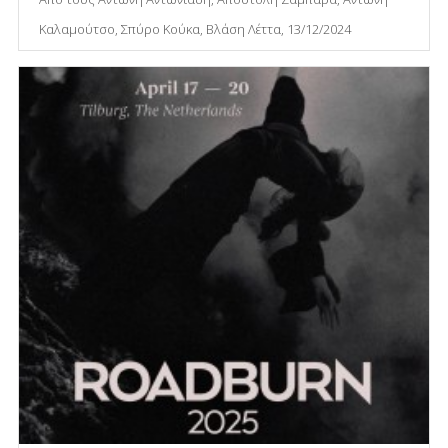
Καλαμούτσο, Σπύρο Κούκα, Βλάση Λέττα, 13/12/2024