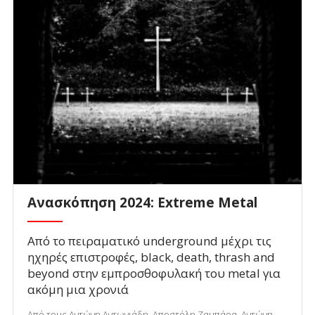
Ανασκόπηση 2024: Extreme Metal
Από το πειραματικό underground μέχρι τις
ηχηρές επιστροφές, black, death, thrash and
beyond στην εμπροσθοφυλακή του metal για
ακόμη μια χρονιά
Από τους Αντώνη Αντωνιάδη, Αποστόλη Ζαμπάρα, Αντώνη